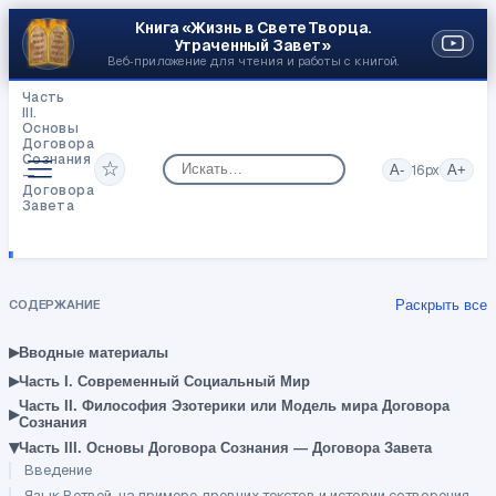
Книга «Жизнь в Свете Творца.
Утраченный Завет»
Веб‑приложение для чтения и работы с книгой.
Часть
III.
Основы
Договора
Сознания
☆
A-
16
px
A+
—
Договора
Завета
Со-
настройка
Сознанием
с
другим
СОДЕРЖАНИЕ
Раскрыть все
человеком
▸
Вводные материалы
▸
Часть I. Современный Социальный Мир
Часть II. Философия Эзотерики или Модель мира Договора
▸
Сознания
▾
Часть III. Основы Договора Сознания — Договора Завета
Введение
Язык Ветвей, на примере древних текстов и истории сотворения