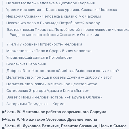
Полная Модель Человека в Договоре Творения
Уровни восприятия — Касты как уровень Сознания Человека
Иерархия Сознаний человека в связи с 7-ю чакрами
Несколько слов о Пирамиде Потребностей Маслоу
Эзотерическая Пирамида Потребностей и проявленности человек
Разделение на потребности Сознания и Организма
7 Тел и 7 Уровней Потребностей Человека
Множественные Тела и Сферы Бытия человека
Управляющий сигнал и Потребности
Вселенская Гармония
Добро и Зло. Что же такое «Свобода Выбора» и есть ли она?
Целительство, помощь и советы другим — добро ли это?
Целительство Рейки и Ментальное Целительство
Сотворение Эгрегора Адама в Книге «Бытие»
Завет с Ноем и Человечеством - «Радуга в Облаке»
Алгоритмы Поведения — Карма
▸
Часть IV. Ментальное рабство современного Социума
▸
Часть V. Что же такое Эзотерика, Древние тексты
Часть VI. Духовное Развитие, Развитие Сознания, Цель и Смысл
▸