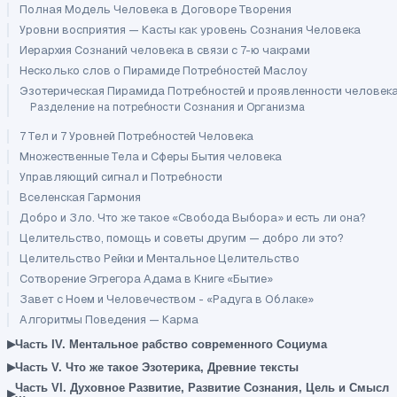
Полная Модель Человека в Договоре Творения
Уровни восприятия — Касты как уровень Сознания Человека
Иерархия Сознаний человека в связи с 7-ю чакрами
Несколько слов о Пирамиде Потребностей Маслоу
Эзотерическая Пирамида Потребностей и проявленности человек
Разделение на потребности Сознания и Организма
7 Тел и 7 Уровней Потребностей Человека
Множественные Тела и Сферы Бытия человека
Управляющий сигнал и Потребности
Вселенская Гармония
Добро и Зло. Что же такое «Свобода Выбора» и есть ли она?
Целительство, помощь и советы другим — добро ли это?
Целительство Рейки и Ментальное Целительство
Сотворение Эгрегора Адама в Книге «Бытие»
Завет с Ноем и Человечеством - «Радуга в Облаке»
Алгоритмы Поведения — Карма
▸
Часть IV. Ментальное рабство современного Социума
▸
Часть V. Что же такое Эзотерика, Древние тексты
Часть VI. Духовное Развитие, Развитие Сознания, Цель и Смысл
▸