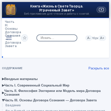
Книга «Жизнь в Свете Творца.
Утраченный Завет»
Веб‑приложение для чтения и работы с книгой.
Часть
III.
Основы
Договора
Сознания
☆
A-
16
px
A+
—
Договора
Завета
Как
мы
воспринимаем
мир
—
СОДЕРЖАНИЕ
Раскрыть все
Точка
Сборки
и
▸
Вводные материалы
Центр
▸
Восприятия
Часть I. Современный Социальный Мир
Часть II. Философия Эзотерики или Модель мира Договора
▸
Сознания
▾
Часть III. Основы Договора Сознания — Договора Завета
Введение
Язык Ветвей, на примере древних текстов и истории сотворения