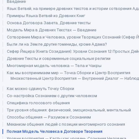
Введение
Язык Ветвей, на примере древних текстов и истории сотворения А
Примеры Языка Ветвей из Древних Книг
Основа Договора Завета, Древние тексты
Модель Мира в Древних Текстах — Введение
Сотворение Мира и Человека, уровни Творящих Сознаний (Сефер Й
Были ли на Земле другие гоминиды, кроме Адама?
Сефер Йецира (Книга Созидания): Уровни Сознания 12 Простых Дей
Древние Тексты и современные социальные религии
Многомерная модель человека — Тела и Чакры
Как мы воспринимаем мир — Точка Сборки и Центр Восприятия
Множественный Центр Восприятия — Внутренний Диалог — Наблюд
Как можно сдвинуть Точку Сборки
Со-настройка Сознанием с другим человеком
Специфика голосового общения
Три уровня общения: физический, эмоциональный, ментальный
Способы общения — Разумом и Сознанием
Механизм общения людей с позиции многомерного сознания
Полная Модель Человека в Договоре Творения
Уровни восприятия — Касты как уровень Сознания Человека