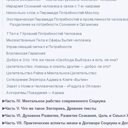
Иерархия Сознаний человека в связи с 7-ю чакрами
Несколько слов о Пирамиде Потребностей Маслоу
Эзотерическая Пирамида Потребностей и проявленности человек
Разделение на потребности Сознания и Организма
7 Тел и 7 Уровней Потребностей Человека
Множественные Тела и Сферы Бытия человека
Управляющий сигнал и Потребности
Вселенская Гармония
Добро и Зло. Что же такое «Свобода Выбора» и есть ли она?
Целительство, помощь и советы другим — добро ли это?
Целительство Рейки и Ментальное Целительство
Сотворение Эгрегора Адама в Книге «Бытие»
Завет с Ноем и Человечеством - «Радуга в Облаке»
Алгоритмы Поведения — Карма
▸
Часть IV. Ментальное рабство современного Социума
▸
Часть V. Что же такое Эзотерика, Древние тексты
▸
Часть VI. Духовное Развитие, Развитие Сознания, Цель и Смысл
▸
Часть VII. Практические аспекты жизни в Договоре Социума и До