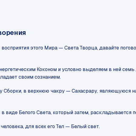
ворения
осприятия этого Мира — Света Творца, давайте поговор
ергетическим Коконом и условно выделяем в ней семь д
бладает своим сознанием.
чку Сборки, в верхнюю чакру — Сахасрару, являющуюся
 виде Белого Света, который затем, раскладывается по
еловека, для всех его Тел — Белый свет.