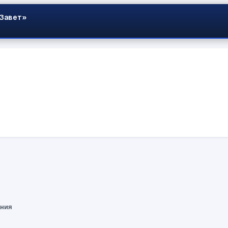
 Завет»
ания