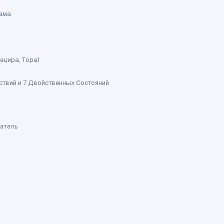
дама
ецира, Тора)
ствий и 7 Двойственных Состояний
атель