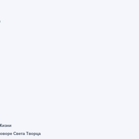
а
 Жизни
говоре Света Творца