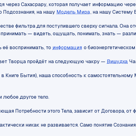
йдя через Сахасрару, которая получает информацию чер
о Подсознания, на нашу
Модель Мира
, на нашу Систему 
тве фильтра для поступившего сверху сигнала. Она отфи
ринимать — видеть, ощущать, понимать, знать — различ
ь её воспринимать, то
информация
о биоэнергетическом 
Свет Творца пройдёт на следующую чакру —
Вишудха
Чак
 в Книге Бытия), наша способность к самостоятельному
и любое другое тело.
щая Потребности этого Тела, зависит от Договора, от 
тически никак не развивается. Само понятие Сознания 