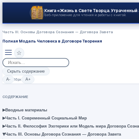
Книга «Жизнь в Свете Творца.
Утраченный
Веб‑приложение для чтения и работы с книгой.
Часть III. Основы Договора Сознания — Договора Завета
Полная Модель Человека в Договоре Творения
☆
Скрыть содержание
A-
16
px
A+
СОДЕРЖАНИЕ
▸
Вводные материалы
▸
Часть I. Современный Социальный Мир
▸
Часть II. Философия Эзотерики или Модель мира Договора Созн
▾
Часть III. Основы Договора Сознания — Договора Завета