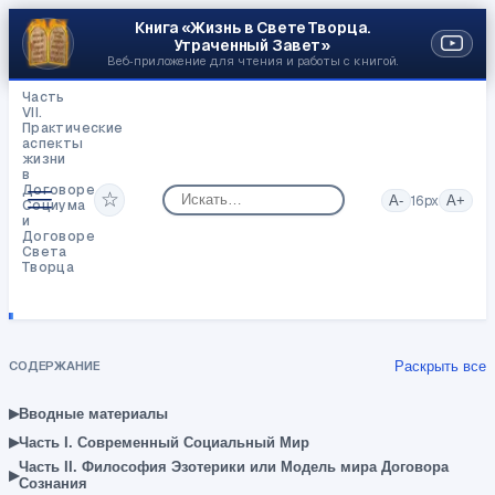
Книга «Жизнь в Свете Творца.
Утраченный Завет»
Веб‑приложение для чтения и работы с книгой.
Часть
VII.
Практические
аспекты
жизни
в
Договоре
☆
A-
16
px
A+
Социума
и
Договоре
Света
Творца
Жизненные
Циклы
—
Возрастные
Интервалы
СОДЕРЖАНИЕ
Раскрыть все
▸
Вводные материалы
▸
Часть I. Современный Социальный Мир
Часть II. Философия Эзотерики или Модель мира Договора
▸
Сознания