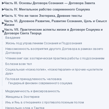
▸
Часть III. Основы Договора Сознания — Договора Завета
▸
Часть IV. Ментальное рабство современного Социума
▸
Часть V. Что же такое Эзотерика, Древние тексты
Часть VI. Духовное Развитие, Развитие Сознания, Цель и Смысл
▸
Жизни
Часть VII. Практические аспекты жизни в Договоре Социума и
▾
Договоре Света Творца
Введение
Жизнь под управлением Сознания и Подсознания
Невозможность восприятия другого Договора в рамках своего
Договора
Чтение книг как эзотерическая практика работы с подсознанием
Болезни всех тел
Социальная «психология», «психотерапия» и прочие «целители
душ»
Половая принадлежность человека
Гендерный феномен современного социума
Медиумичность и фиксированность
Женщины в Эзотерике
Инь и Янь в отношениях с противоположным полом
Несколько слов о Тантре