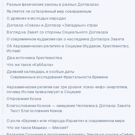
Разные физические законы в разных Договорах
Является ли сотворённый мир совершенным
О древних и молодых народах
Договор «Совка» и Договор «Западных» стран
Взгляд на Завет со стороны Социального Договора
О современном иудаизме как о наследнике Договора Завета
Об Авраамических религиях в Социуме (Иудаизм, Христианство,
Ислам)
Два источника Христианства
Что же такое «Каббала»
Древний календарь и особые даты
Современные исследования Фрактальности Времени
Авраамические религии как три уровня: психо-инфо-энергетики,
почему Ислам превалирует в Социуме
Откровения Коэна
Благословение Коэнов — смещение Человека в Договор Завета
Текст Благословения Коэнов.
О роли «Евреев» или «Народа Израиля» в современном мире
Что же такое Машиах — Мессия?
Развитие Сознания в программе планеты Земля на основе «Сефер