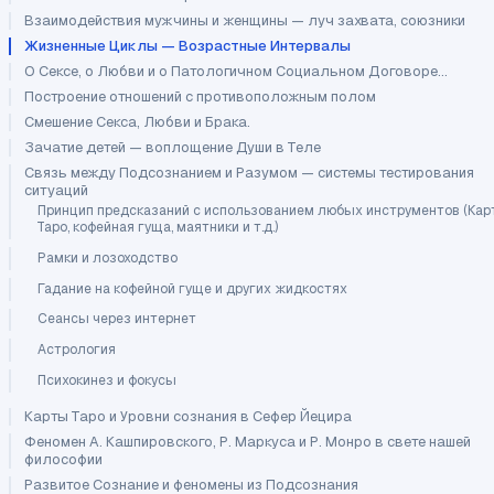
Взаимодействия мужчины и женщины — луч захвата, союзники
Жизненные Циклы — Возрастные Интервалы
О Сексе, о Любви и о Патологичном Социальном Договоре...
Построение отношений с противоположным полом
Смешение Секса, Любви и Брака.
Зачатие детей — воплощение Души в Теле
Связь между Подсознанием и Разумом — системы тестирования
ситуаций
Принцип предсказаний с использованием любых инструментов (Ка
Таро, кофейная гуща, маятники и т.д.)
Рамки и лозоходство
Гадание на кофейной гуще и других жидкостях
Сеансы через интернет
Астрология
Психокинез и фокусы
Карты Таро и Уровни сознания в Сефер Йецира
Феномен А. Кашпировского, Р. Маркуса и Р. Монро в свете нашей
философии
Развитое Сознание и феномены из Подсознания