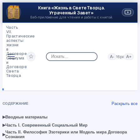
Книга «Жизнь в Свете Творца.
Утраченный Завет»
Веб‑приложение для чтения и работы с книгой.
Часть
VII.
Практические
аспекты
жизни
в
Договоре
☆
A-
16
px
A+
Социума
и
Договоре
Света
Творца
Социальная
«психология»,
«психотерапия»
и
прочие
СОДЕРЖАНИЕ
Раскрыть все
«целители
душ»
▸
Вводные материалы
▸
Часть I. Современный Социальный Мир
Часть II. Философия Эзотерики или Модель мира Договора
▸
Сознания