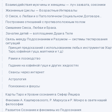
Взаимодействия мужчины и женщины — луч захвата, союзники
Жизненные Циклы — Возрастные Интервалы
О Сексе, о Любви и о Патологичном Социальном Договоре...
Построение отношений с противоположным полом
Смешение Секса, Любви и Брака.
Зачатие детей — воплощение Души в Теле
Связь между Подсознанием и Разумом — системы тестирования
ситуаций
Принцип предсказаний с использованием любых инструментов (Ка
Таро, кофейная гуща, маятники и т.д.)
Рамки и лозоходство
Гадание на кофейной гуще и других жидкостях
Сеансы через интернет
Астрология
Психокинез и фокусы
Карты Таро и Уровни сознания в Сефер Йецира
Феномен А. Кашпировского, Р. Маркуса и Р. Монро в свете нашей
философии
Развитое Сознание и феномены из Подсознания