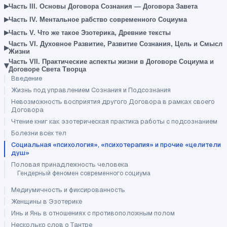
▸
Часть III. Основы Договора Сознания — Договора Завета
▸
Часть IV. Ментальное рабство современного Социума
▸
Часть V. Что же такое Эзотерика, Древние тексты
Часть VI. Духовное Развитие, Развитие Сознания, Цель и Смысл
▸
Жизни
Часть VII. Практические аспекты жизни в Договоре Социума и
▾
Договоре Света Творца
Введение
Жизнь под управлением Сознания и Подсознания
Невозможность восприятия другого Договора в рамках своего
Договора
Чтение книг как эзотерическая практика работы с подсознанием
Болезни всех тел
Социальная «психология», «психотерапия» и прочие «целители
душ»
Половая принадлежность человека
Гендерный феномен современного социума
Медиумичность и фиксированность
Женщины в Эзотерике
Инь и Янь в отношениях с противоположным полом
Несколько слов о Тантре