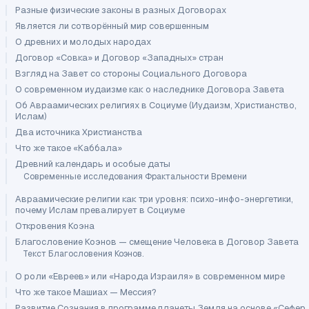
Разные физические законы в разных Договорах
Является ли сотворённый мир совершенным
О древних и молодых народах
Договор «Совка» и Договор «Западных» стран
Взгляд на Завет со стороны Социального Договора
О современном иудаизме как о наследнике Договора Завета
Об Авраамических религиях в Социуме (Иудаизм, Христианство,
Ислам)
Два источника Христианства
Что же такое «Каббала»
Древний календарь и особые даты
Современные исследования Фрактальности Времени
Авраамические религии как три уровня: психо-инфо-энергетики,
почему Ислам превалирует в Социуме
Откровения Коэна
Благословение Коэнов — смещение Человека в Договор Завета
Текст Благословения Коэнов.
О роли «Евреев» или «Народа Израиля» в современном мире
Что же такое Машиах — Мессия?
Развитие Сознания в программе планеты Земля на основе «Сефер