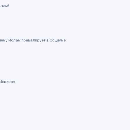
слам)
очему Ислам превалирует в Социуме
 Йецира»