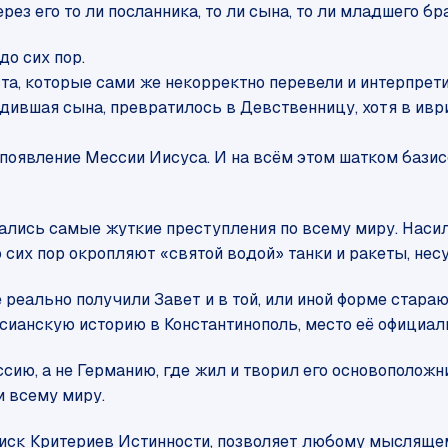
ез его то ли посланника, то ли сына, то ли младшего бр
до сих пор.
та, которые сами же некорректно перевели и интерпрет
дившая сына, превратилось в Девственницу, хотя в ивр
 появление Мессии Иисуса. И на всём этом шатком бази
лись самые жуткие преступления по всему миру. Насил
До сих пор окропляют «святой водой» танки и ракеты, н
е реально получили Завет и в той, или иной форме стара
ианскую историю в Константинополь, место её официаль
ию, а не Германию, где жил и творил его основоположни
и всему миру.
поиск Критериев Истинности, позволяет любому мыслящ