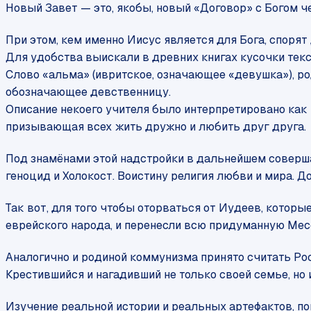
Новый Завет — это, якобы, новый «Договор» с Богом чер
При этом, кем именно Иисус является для Бога, спорят 
Для удобства выискали в древних книгах кусочки текс
Слово «альма» (ивритское, означающее «девушка»), ро
обозначающее девственницу.
Описание некоего учителя было интерпретировано как
призывающая всех жить дружно и любить друг друга.
Под знамёнами этой надстройки в дальнейшем соверша
геноцид и Холокост. Воистину религия любви и мира. 
Так вот, для того чтобы оторваться от Иудеев, которы
еврейского народа, и перенесли всю придуманную Месс
Аналогично и родиной коммунизма принято считать Росс
Крестившийся и нагадивший не только своей семье, но 
Изучение реальной истории и реальных артефактов, 