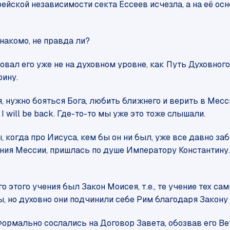
рейской независимости секта Ессеев исчезла, а на её о
Знакомо, не правда ли?
овал его уже не на духовном уровне, как Путь Духовного
ину.
, нужно бояться Бога, любить ближнего и верить в Месс
I will be back. Где-то-то мы уже это тоже слышали.
 когда про Иисуса, кем бы он ни был, уже все давно заб
ния Мессии, пришлась по душе Императору Константину.
 этого учения был Закон Моисея, т.е., те учение тех са
, но духовно они подчинили себе Рим благодаря Закону
Формально сослались на Договор Завета, обозвав его В