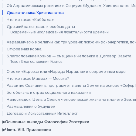
Об Авраамических религиях в Социуме (Иудаизм, Христианство, И
Два источника Христианства
Что же такое «Каббала»
Древний календарь и особые даты
Современные исследования Фрактальности Времени
Авраамические религии как три уровня: психо-инфо-энергетики, п
Откровения Коэна
Благословение Коэнов — смещение Человека в Договор Завета
Текст Благословения Коэнов.
О роли «Евреев» или «Народа Израиля» в современном мире
Что же такое Машиах — Мессия?
Развитие Сознания в программе планеты Земля на основе «Сефер
Богобоязнь и страх социального наказания
Напоследок. Цель и Смысл человеческой жизни на планете Земля
Размышления о будущем
Договор и Искусственный Интеллект
▸
Основные выводы Философии Эзотерики
▸
Часть VIII. Приложения