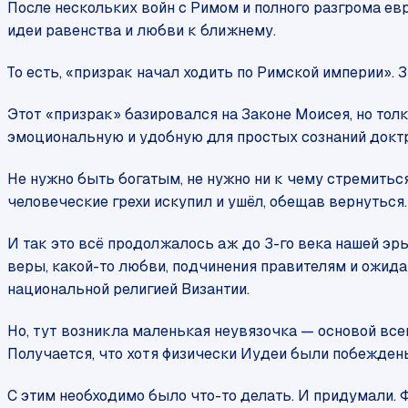
После нескольких войн с Римом и полного разгрома ев
идеи равенства и любви к ближнему.
То есть, «призрак начал ходить по Римской империи». 
Этот «призрак» базировался на Законе Моисея, но толк
эмоциональную и удобную для простых сознаний доктр
Не нужно быть богатым, не нужно ни к чему стремиться
человеческие грехи искупил и ушёл, обещав вернуться. 
И так это всё продолжалось аж до 3-го века нашей эры,
веры, какой-то любви, подчинения правителям и ожида
национальной религией Византии.
Но, тут возникла маленькая неувязочка — основой всего
Получается, что хотя физически Иудеи были побеждены
С этим необходимо было что-то делать. И придумали. 