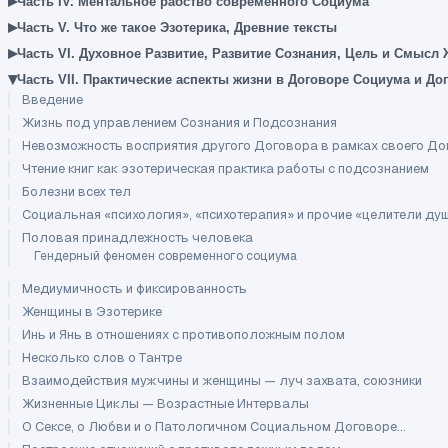
▸
Часть IV. Ментальное рабство современного Социума
▸
Часть V. Что же такое Эзотерика, Древние тексты
▸
Часть VI. Духовное Развитие, Развитие Сознания, Цель и Смысл
▾
Часть VII. Практические аспекты жизни в Договоре Социума и До
Введение
Жизнь под управлением Сознания и Подсознания
Невозможность восприятия другого Договора в рамках своего Д
Чтение книг как эзотерическая практика работы с подсознанием
Болезни всех тел
Социальная «психология», «психотерапия» и прочие «целители ду
Половая принадлежность человека
Гендерный феномен современного социума
Медиумичность и фиксированность
Женщины в Эзотерике
Инь и Янь в отношениях с противоположным полом
Несколько слов о Тантре
Взаимодействия мужчины и женщины — луч захвата, союзники
Жизненные Циклы — Возрастные Интервалы
О Сексе, о Любви и о Патологичном Социальном Договоре...