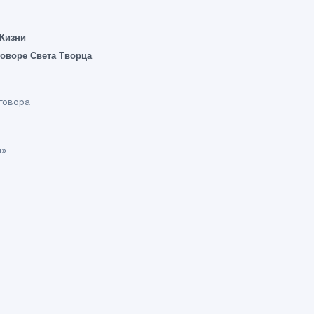
 Жизни
говоре Света Творца
оговора
ш»