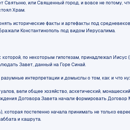
ет Святыню, или Священный город, и вовсе не потому, ч
стоял Храм.
дгонять исторические факты и артефакты под средневеко
ображали Константинополь под видом Иерусалима.
 которой, по некоторым гипотезам, принадлежал Иисус (
блюдать Завет, данный на Горе Синай.
 разумные интерпретации и домыслы о том, как и что ну
алов, вели общее хозяйство, аскетический, монашеский
ождения Договора Завета начали формировать Договор 
, которая постепенно начала принимать не только еврее
аббата и кашрута.