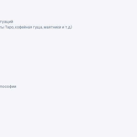
итуаций
Таро, кофейная гуща, маятники и т.д.)
илософии