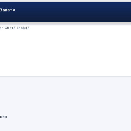
 Завет»
ре Света Творца
ания