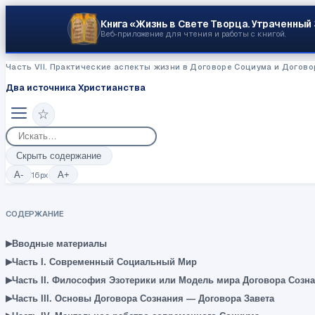
Книга «Жизнь в Свете Творца.
Утраченный
Веб‑приложение для чтения и работы с книгой.
Часть VII. Практические аспекты жизни в Договоре Социума и Догово
Два источника Христианства
☆
Скрыть содержание
A-
16
px
A+
СОДЕРЖАНИЕ
▸
Вводные материалы
▸
Часть I. Современный Социальный Мир
▸
Часть II. Философия Эзотерики или Модель мира Договора Созн
▸
Часть III. Основы Договора Сознания — Договора Завета