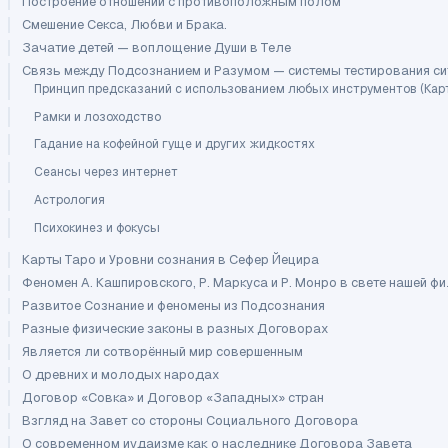
Построение отношений с противоположным полом
Смешение Секса, Любви и Брака.
Зачатие детей — воплощение Души в Теле
Связь между Подсознанием и Разумом — системы тестирования с
Принцип предсказаний с использованием любых инструментов (Карты 
Рамки и лозоходство
Гадание на кофейной гуще и других жидкостях
Сеансы через интернет
Астрология
Психокинез и фокусы
Карты Таро и Уровни сознания в Сефер Йецира
Феномен А. Кашпировского, Р. Маркуса и Р. Монро в свете нашей ф
Развитое Сознание и феномены из Подсознания
Разные физические законы в разных Договорах
Является ли сотворённый мир совершенным
О древних и молодых народах
Договор «Совка» и Договор «Западных» стран
Взгляд на Завет со стороны Социального Договора
О современном иудаизме как о наследнике Договора Завета