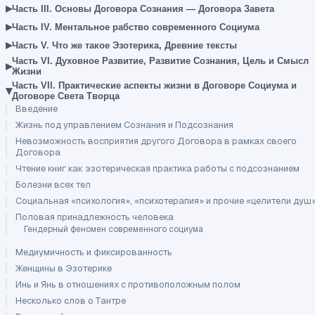
▸
Часть III. Основы Договора Сознания — Договора Завета
▸
Часть IV. Ментальное рабство современного Социума
▸
Часть V. Что же такое Эзотерика, Древние тексты
Часть VI. Духовное Развитие, Развитие Сознания, Цель и Смысл
▸
Жизни
Часть VII. Практические аспекты жизни в Договоре Социума и
▾
Договоре Света Творца
Введение
Жизнь под управлением Сознания и Подсознания
Невозможность восприятия другого Договора в рамках своего
Договора
Чтение книг как эзотерическая практика работы с подсознанием
Болезни всех тел
Социальная «психология», «психотерапия» и прочие «целители душ
Половая принадлежность человека
Гендерный феномен современного социума
Медиумичность и фиксированность
Женщины в Эзотерике
Инь и Янь в отношениях с противоположным полом
Несколько слов о Тантре