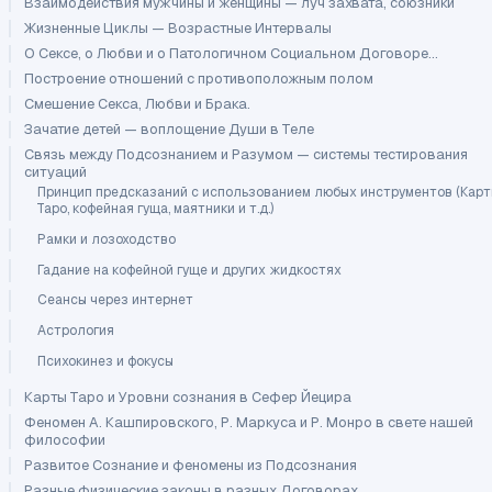
Взаимодействия мужчины и женщины — луч захвата, союзники
Жизненные Циклы — Возрастные Интервалы
О Сексе, о Любви и о Патологичном Социальном Договоре...
Построение отношений с противоположным полом
Смешение Секса, Любви и Брака.
Зачатие детей — воплощение Души в Теле
Связь между Подсознанием и Разумом — системы тестирования
ситуаций
Принцип предсказаний с использованием любых инструментов (Кар
Таро, кофейная гуща, маятники и т.д.)
Рамки и лозоходство
Гадание на кофейной гуще и других жидкостях
Сеансы через интернет
Астрология
Психокинез и фокусы
Карты Таро и Уровни сознания в Сефер Йецира
Феномен А. Кашпировского, Р. Маркуса и Р. Монро в свете нашей
философии
Развитое Сознание и феномены из Подсознания
Разные физические законы в разных Договорах