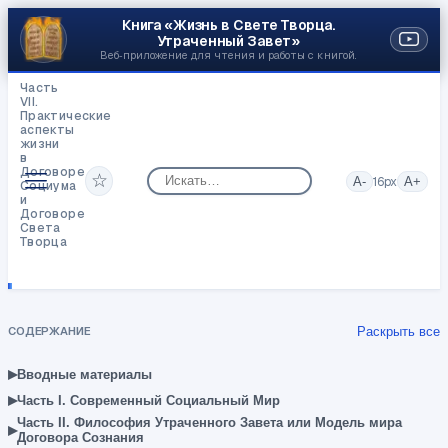
Книга «Жизнь в Свете Творца.
Утраченный Завет»
Веб‑приложение для чтения и работы с книгой.
Часть
VII.
Практические
аспекты
жизни
в
Договоре
☆
A-
16
px
A+
Социума
и
Договоре
Света
Творца
Откровения
Коэна
СОДЕРЖАНИЕ
Раскрыть все
▸
Вводные материалы
▸
Часть I. Современный Социальный Мир
Часть II. Философия Утраченного Завета или Модель мира
▸
Договора Сознания