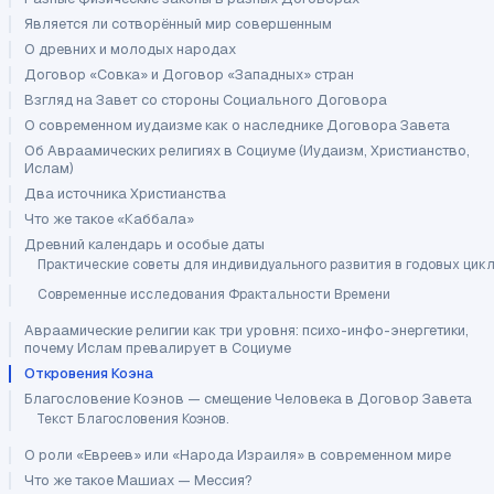
Является ли сотворённый мир совершенным
О древних и молодых народах
Договор «Совка» и Договор «Западных» стран
Взгляд на Завет со стороны Социального Договора
О современном иудаизме как о наследнике Договора Завета
Об Авраамических религиях в Социуме (Иудаизм, Христианство,
Ислам)
Два источника Христианства
Что же такое «Каббала»
Древний календарь и особые даты
Практические советы для индивидуального развития в годовых цик
Современные исследования Фрактальности Времени
Авраамические религии как три уровня: психо-инфо-энергетики,
почему Ислам превалирует в Социуме
Откровения Коэна
Благословение Коэнов — смещение Человека в Договор Завета
Текст Благословения Коэнов.
О роли «Евреев» или «Народа Израиля» в современном мире
Что же такое Машиах — Мессия?