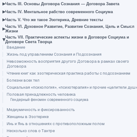
▸
Часть III. Основы Договора Сознания — Договора Завета
▸
Часть IV. Ментальное рабство современного Социума
▸
Часть V. Что же такое Эзотерика, Древние тексты
Часть VI. Духовное Развитие, Развитие Сознания, Цель и Смысл
▸
Жизни
Часть VII. Практические аспекты жизни в Договоре Социума и
▾
Договоре Света Творца
Введение
Жизнь под управлением Сознания и Подсознания
Невозможность восприятия другого Договора в рамках своего
Договора
Чтение книг как эзотерическая практика работы с подсознанием
Болезни всех тел
Социальная «психология», «психотерапия» и прочие «целители душ
Половая принадлежность человека
Гендерный феномен современного социума
Медиумичность и фиксированность
Женщины в Эзотерике
Инь и Янь в отношениях с противоположным полом
Несколько слов о Тантре