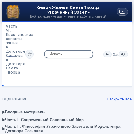
Книга «Жизнь в Свете Творца.
Утраченный Завет»
Веб‑приложение для чтения и работы с книгой.
Часть
VII.
Практические
аспекты
жизни
в
Договоре
☆
A-
16
px
A+
Социума
и
Договоре
Света
Творца
Напоследок.
Цель
и
Смысл
человеческой
СОДЕРЖАНИЕ
Раскрыть все
жизни
на
планете
▸
Вводные материалы
Земля
▸
Часть I. Современный Социальный Мир
Часть II. Философия Утраченного Завета или Модель мира
▸
Договора Сознания