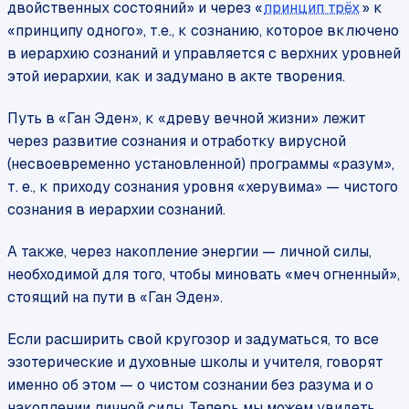
двойственных состояний» и через «
принцип трёх
» к
«принципу одного», т.е., к сознанию, которое включено
в иерархию сознаний и управляется с верхних уровней
этой иерархии, как и задумано в акте творения.
Путь в «Ган Эден», к «древу вечной жизни» лежит
через развитие сознания и отработку вирусной
(несвоевременно установленной) программы «разум»,
т. е., к приходу сознания уровня «херувима» — чистого
сознания в иерархии сознаний.
А также, через накопление энергии — личной силы,
необходимой для того, чтобы миновать «меч огненный»,
стоящий на пути в «Ган Эден».
Если расширить свой кругозор и задуматься, то все
эзотерические и духовные школы и учителя, говорят
именно об этом — о чистом сознании без разума и о
накоплении личной силы. Теперь мы можем увидеть,