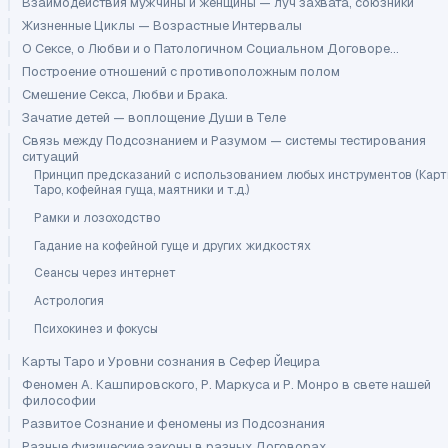
Взаимодействия мужчины и женщины — луч захвата, союзники
Жизненные Циклы — Возрастные Интервалы
О Сексе, о Любви и о Патологичном Социальном Договоре...
Построение отношений с противоположным полом
Смешение Секса, Любви и Брака.
Зачатие детей — воплощение Души в Теле
Связь между Подсознанием и Разумом — системы тестирования
ситуаций
Принцип предсказаний с использованием любых инструментов (Кар
Таро, кофейная гуща, маятники и т.д.)
Рамки и лозоходство
Гадание на кофейной гуще и других жидкостях
Сеансы через интернет
Астрология
Психокинез и фокусы
Карты Таро и Уровни сознания в Сефер Йецира
Феномен А. Кашпировского, Р. Маркуса и Р. Монро в свете нашей
философии
Развитое Сознание и феномены из Подсознания
Разные физические законы в разных Договорах