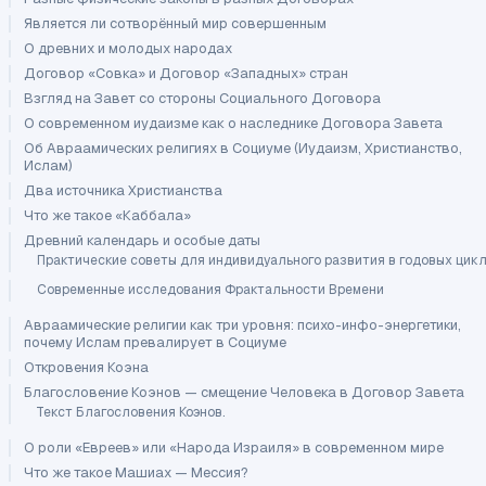
Является ли сотворённый мир совершенным
О древних и молодых народах
Договор «Совка» и Договор «Западных» стран
Взгляд на Завет со стороны Социального Договора
О современном иудаизме как о наследнике Договора Завета
Об Авраамических религиях в Социуме (Иудаизм, Христианство,
Ислам)
Два источника Христианства
Что же такое «Каббала»
Древний календарь и особые даты
Практические советы для индивидуального развития в годовых цик
Современные исследования Фрактальности Времени
Авраамические религии как три уровня: психо-инфо-энергетики,
почему Ислам превалирует в Социуме
Откровения Коэна
Благословение Коэнов — смещение Человека в Договор Завета
Текст Благословения Коэнов.
О роли «Евреев» или «Народа Израиля» в современном мире
Что же такое Машиах — Мессия?