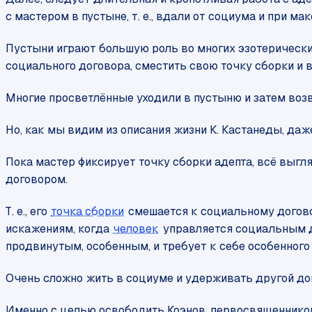
с мастером в пустыне, т. е., вдали от социума и при 
Пустыни играют большую роль во многих эзотерических
социального договора, сместить свою точку сборки и 
Многие просветлённые уходили в пустыню и затем воз
Но, как мы видим из описания жизни К. Кастанеды, даж
Пока мастер фиксирует точку сборки адепта, всё выгля
договором.
Т. е., его
точка сборки
смешается к социальному договору
искажениям, когда
человек
управляется социальным до
продвинутым, особенным, и требует к себе особенног
Очень сложно жить в социуме и удерживать другой дог
Именно с целью освободить Коэнов, первосвященников