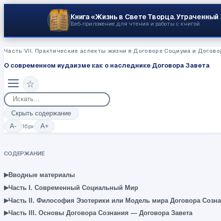
Книга «Жизнь в Свете Творца.
Утраченный
Веб‑приложение для чтения и работы с книгой.
Часть VII. Практические аспекты жизни в Договоре Социума и Догово
О современном иудаизме как о наследнике Договора Завета
☆
Скрыть содержание
A-
16
px
A+
СОДЕРЖАНИЕ
▸
Вводные материалы
▸
Часть I. Современный Социальный Мир
▸
Часть II. Философия Эзотерики или Модель мира Договора Созн
▸
Часть III. Основы Договора Сознания — Договора Завета