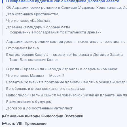
О современном иудаизме как о наследнике Договора Завета
Об Авраамических религиях в Социуме (Иудаизм, Христианство, И
Два источника Христианства
Что же такое «Каббала»
Древний календарь и особые даты
Современные исследования Фрактальности Времени
Авраамические религии как три уровня: психо-инфо-энергетики, п
Откровения Коэна
Благословение Коэнов — смещение Человека в Договор Завета
Текст Благословения Коэнов.
О роли «Евреев» или «Народа Израиля» в современном мире
Что же такое Машиах — Мессия?
Развитие Сознания в программе планеты Земля на основе «Сефер
Богобоязнь и страх социального наказания
Напоследок. Цель и Смысл человеческой жизни на планете Земля
Размышления о будущем
Договор и Искусственный Интеллект
▸
Основные выводы Философии Эзотерики
▸
Часть VIII. Приложения