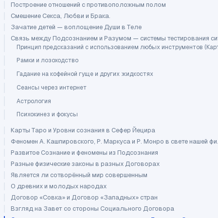
Построение отношений с противоположным полом
Смешение Секса, Любви и Брака.
Зачатие детей — воплощение Души в Теле
Связь между Подсознанием и Разумом — системы тестирования с
Принцип предсказаний с использованием любых инструментов (Карты 
Рамки и лозоходство
Гадание на кофейной гуще и других жидкостях
Сеансы через интернет
Астрология
Психокинез и фокусы
Карты Таро и Уровни сознания в Сефер Йецира
Феномен А. Кашпировского, Р. Маркуса и Р. Монро в свете нашей ф
Развитое Сознание и феномены из Подсознания
Разные физические законы в разных Договорах
Является ли сотворённый мир совершенным
О древних и молодых народах
Договор «Совка» и Договор «Западных» стран
Взгляд на Завет со стороны Социального Договора