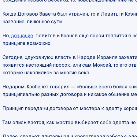
Когда Договор Завета был утрачен, то и Левиты и Коэ
название, лишённое сути.
Но,
сознание
Левитов и Коэнов ещё порой теплится в 
принципе возможно.
Сегодня, «духовную» власть в Народе Израиля захвати
появится настоящий пророк, или сам Моисей, то его от
которые накопились за многие века…
Недаром, Коэhелет говорил — «
больше всего бойся кн
принципиально разных договора и никакое общение м
Принцип передачи договора от мастера к адепту хорошо
Там описывается, как мастер выбирает себе адепта не
Далее, следует длительная и кропотливая работа с ад