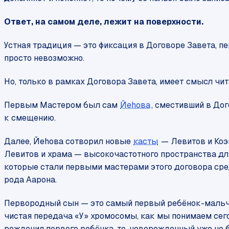
Ответ, на самом деле, лежит на поверхности.
Устная традиция — это фиксация в Договоре Завета, пе
просто невозможно.
Но, только в рамках Договора Завета, имеет смысл чита
Первым Мастером был сам
Йеhова
, сместивший в Дог
к смещению.
Далее, Йеhова сотворил новые
касты
— Левитов и Коэ
Левитов и храма — высокочастотного пространства для
которые стали первыми мастерами этого договора сре
рода Аарона.
Первородный сын — это самый первый ребёнок-мальчик
чистая передача «У» хромосомы, как мы понимаем сего
рождения первого ребёнка, то, новорожденный уже не