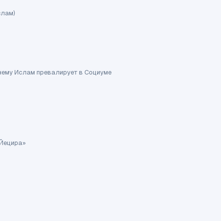
слам)
очему Ислам превалирует в Социуме
 Йецира»