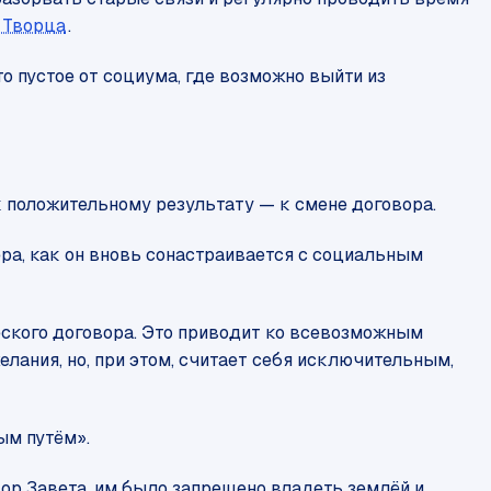
 Творца
.
о пустое от социума, где возможно выйти из
 к положительному результату — к смене договора.
ера, как он вновь сонастраивается с социальным
ского договора. Это приводит ко всевозможным
ания, но, при этом, считает себя исключительным,
ым путём».
ор Завета, им было запрещено владеть землёй и