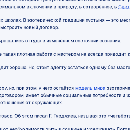
максимальном включении в природу, в сотворённое, в
Свет
 школах. В эзотерической традиции пустыня — это мест
выстроить новый договор.
вращались оттуда в изменённом состоянии сознания.
е такая плотная работа с мастером не всегда приводит
дит хорошо. Но, стоит адепту остаться одному без маст
, но, при этом, у него остаётся
модель мира
эзотериче
говором, имеет обычные социальные потребности и жел
о отношения от окружающих.
овор. Об этом писал Г. Гурджиев, называя это «четвёрт
 от необходимости жить в социуме и удерживать Догов