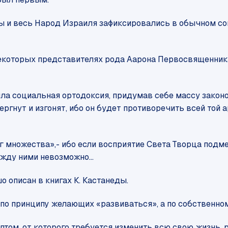
ны и весь Народ Израиля зафиксировались в обычном со
некоторых представителях рода Аарона Первосвященника
ла социальная ортодоксия, придумав себе массу законо
вергнут и изгонят, ибо он будет противоречить всей той
иг множества
»,- ибо если восприятие Света Творца подм
ежду ними невозможно…
 описан в книгах К. Кастанеды.
 по принципу желающих «развиваться», а по собственно
ептом, от которого требуется изменить всю свою жизнь,