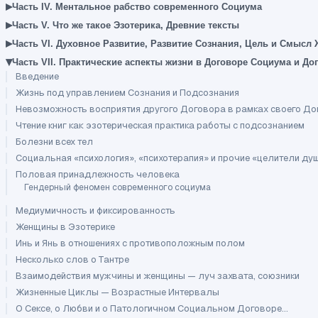
▸
Часть IV. Ментальное рабство современного Социума
▸
Часть V. Что же такое Эзотерика, Древние тексты
▸
Часть VI. Духовное Развитие, Развитие Сознания, Цель и Смысл
▾
Часть VII. Практические аспекты жизни в Договоре Социума и До
Введение
Жизнь под управлением Сознания и Подсознания
Невозможность восприятия другого Договора в рамках своего Д
Чтение книг как эзотерическая практика работы с подсознанием
Болезни всех тел
Социальная «психология», «психотерапия» и прочие «целители ду
Половая принадлежность человека
Гендерный феномен современного социума
Медиумичность и фиксированность
Женщины в Эзотерике
Инь и Янь в отношениях с противоположным полом
Несколько слов о Тантре
Взаимодействия мужчины и женщины — луч захвата, союзники
Жизненные Циклы — Возрастные Интервалы
О Сексе, о Любви и о Патологичном Социальном Договоре...