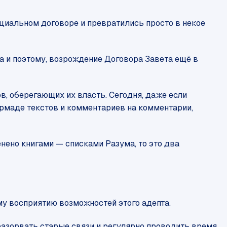
циальном договоре и превратились просто в некое
 и поэтому, возрождение Договора Завета ещё в
в, оберегающих их власть. Сегодня, даже если
 армаде текстов и комментариев на комментарии,
енено книгами — списками Разума, то это два
му восприятию возможностей этого адепта.
 разорвать старые связи и регулярно проводить время