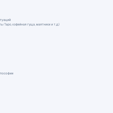
итуаций
Таро, кофейная гуща, маятники и т.д.)
илософии