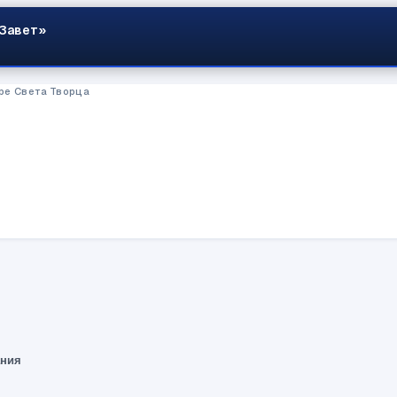
 Завет»
ре Света Творца
ания