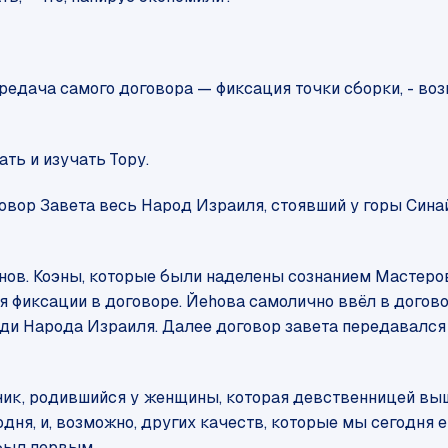
редача самого договора — фиксация точки сборки, - во
ть и изучать Тору.
овор Завета весь Народ Израиля, стоявший у горы Синай,
нов. Коэны, которые были наделены сознанием Мастеро
 фиксации в договоре. Йеhова самолично ввёл в догово
ди Народа Израиля. Далее договор завета передавался
, родившийся у женщины, которая девственницей вышла
дня, и, возможно, других качеств, которые мы сегодня 
 был первым.