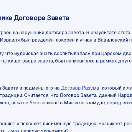
нике Договора Завета
оен на нарушении договора завета. В результате этого 
зраиля был разделён, покорён и угнан в Вавилонский пл
му что иудейская знать воспитывалась при царском дво
татки договора завета, был написан уже в рамках друго
 Завета и подмены его на
Договор Разума
, который и л
традиции. Считается, что Договор Завета, данный Народ
еков, пока не был записан в Мишне и Талмуде, перед во
полняет и поясняет письменную традицию. Возникает ре
ть, - что, папирус экономили?