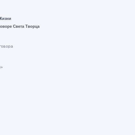
 Жизни
говоре Света Творца
оговора
ш»