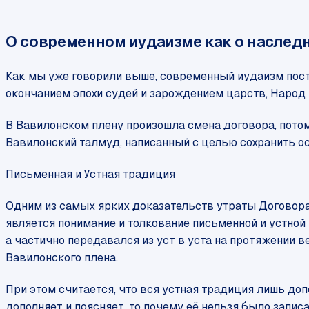
О современном иудаизме как о наслед
Как мы уже говорили выше, современный иудаизм постр
окончанием эпохи судей и зарождением царств, Народ И
В Вавилонском плену произошла смена договора, пото
Вавилонский талмуд, написанный с целью сохранить ос
Письменная и Устная традиция
Одним из самых ярких доказательств утраты Договора
является понимание и толкование письменной и устной 
а частично передавался из уст в уста на протяжении в
Вавилонского плена.
При этом считается, что вся устная традиция лишь до
дополняет и поясняет, то почему её нельзя было записа