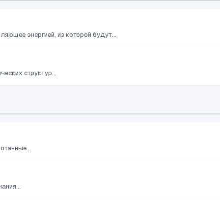
яющее энергией, из которой будут...
ческих структур...
танные...
ания...