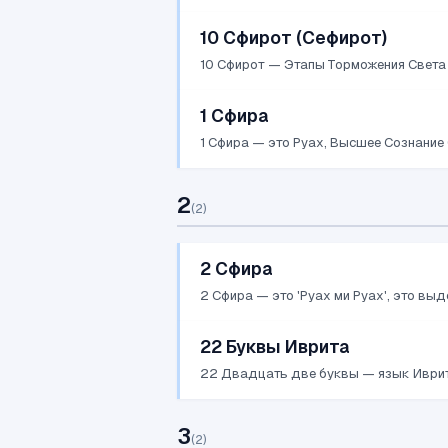
10 Сфирот (Сефирот)
10 Сфирот — Этапы Торможения Света 
1 Сфира
1 Сфира — это Руах, Высшее Сознание (
2
(
2
)
2 Сфира
2 Сфира — это 'Руах ми Руах', это выд
22 Буквы Иврита
22 Двадцать две буквы — язык Иврит,
3
(
2
)