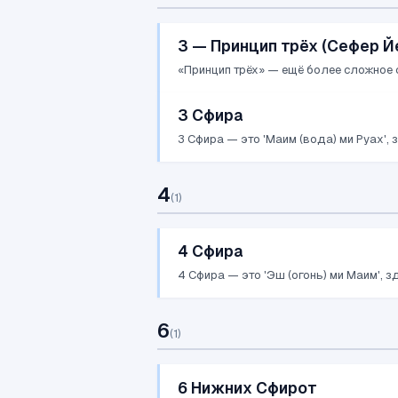
3 — Принцип трёх (Сефер Й
«Принцип трёх» — ещё более сложное с
3 Сфира
3 Сфира — это 'Маим (вода) ми Руах', 
4
(
1
)
4 Сфира
4 Сфира — это 'Эш (огонь) ми Маим', з
6
(
1
)
6 Нижних Сфирот