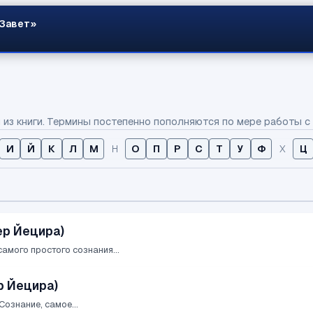
 Завет»
из книги. Термины постепенно пополняются по мере работы с 
И
Й
К
Л
М
Н
О
П
Р
С
Т
У
Ф
Х
Ц
ер Йецира)
амого простого сознания...
р Йецира)
ознание, самое...