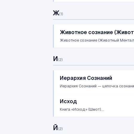
Ж
(
1
)
Животное сознание (Живот
Животное сознание (Животный Ментал)
И
(
2
)
Иерархия Сознаний
Иерархия Сознаний — цепочка сознаний
Исход
Книга «Исход» (Шмот)...
Й
(
2
)