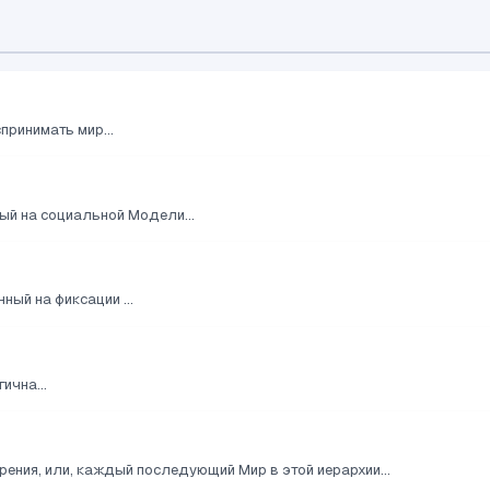
ринимать мир...
ый на социальной Модели...
ый на фиксации ...
ична...
ения, или, каждый последующий Мир в этой иерархии...