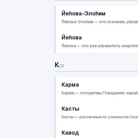
Йеhова-Элоhим
Йеhова-Элоhим — это сознание, управл
Йеhова
Йеhова — это уже управитель энергети
К
(
3
)
Карма
Карма — Алгоритмы Поведения, нарабо
Касты
Касты — различные по сложности Созн
Кавод