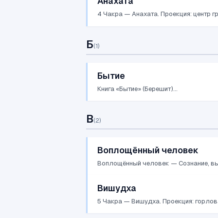
Анахата
4 Чакра — Анахата. Проекция: центр гр
Б
(
1
)
Бытие
Книга «Бытие» (Берешит)...
В
(
2
)
Воплощённый человек
Воплощённый человек — Сознание, вы
Вишудха
5 Чакра — Вишудха. Проекция: горлова