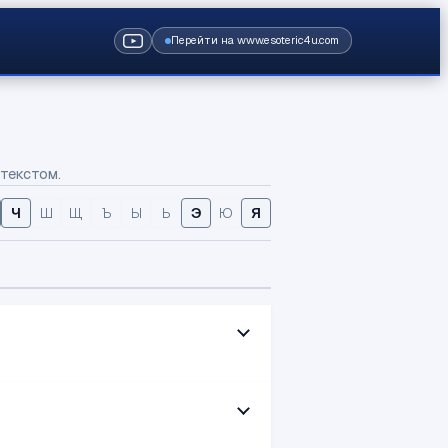
Перейти на www.esoteric4u.com
текстом.
Ч
Ш
Щ
Ъ
Ы
Ь
Э
Ю
Я