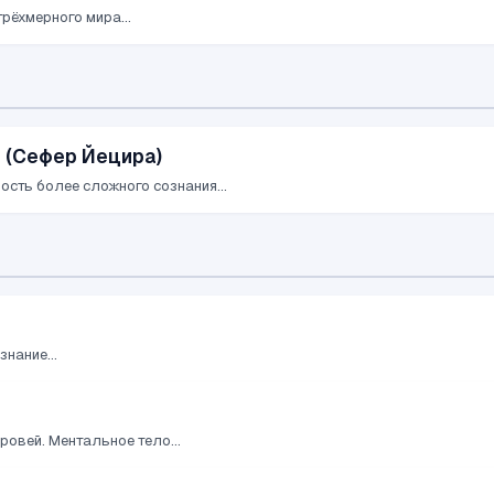
рёхмерного мира...
 (Сефер Йецира)
сть более сложного сознания...
нание...
ровей. Ментальное тело...