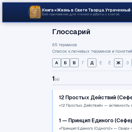
Книга «Жизнь в Свете Творца.
Утраченный
Веб‑приложение для чтения и работы с книгой.
Глоссарий
65 терминов
Список ключевых терминов и понятий 
А
Б
В
Г
Д
Е
Ё
Ж
З
1
(
4
)
12 Простых Действий (Сеф
«12 Простых Действий» — активность с
1 — Принцип Единого (Сефе
«Принцип Единого (Одного)» — Сверх-С