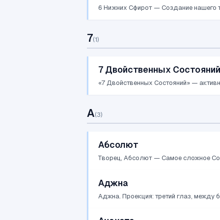
6 Нижних Сфирот — Создание нашего т
7
(
1
)
7 Двойственных Состояний
«7 Двойственных Состояний» — активно
А
(
3
)
Абсолют
Творец, Абсолют — Cамое сложное Cоз
Аджна
Аджна. Проекция: третий глаз, между б