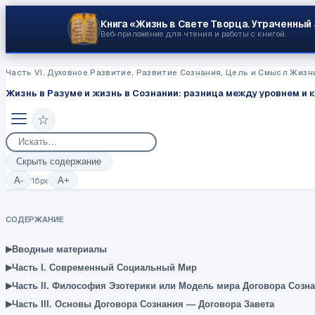
Книга «Жизнь в Свете Творца.
Утраченный
Веб‑приложение для чтения и работы с книгой.
Часть VI. Духовное Развитие, Развитие Сознания, Цель и Смысл Жизн
Жизнь в Разуме и жизнь в Сознании: разница между уровнем и 
☆
Скрыть содержание
A-
16
px
A+
СОДЕРЖАНИЕ
▸
Вводные материалы
▸
Часть I. Современный Социальный Мир
▸
Часть II. Философия Эзотерики или Модель мира Договора Созн
▸
Часть III. Основы Договора Сознания — Договора Завета