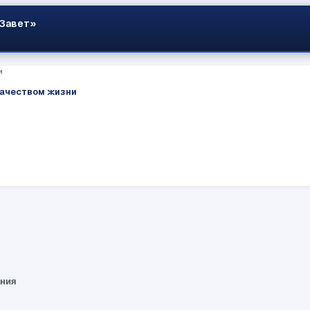
 Завет»
и
качеством жизни
ания