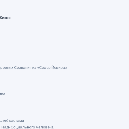
 Жизни
б уровнях Сознания из «Сефер Йецира»
тие
ыми) кастами
м Над-Социального человека