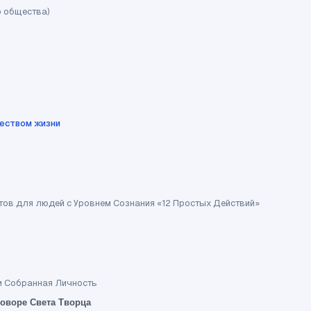
о общества)
чеством жизни
етов для людей с Уровнем Сознания «12 Простых Действий»
и Собранная Личность
говоре Света Творца