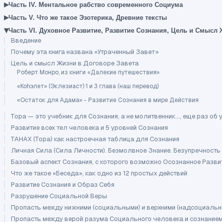
▸
Часть IV. Ментальное рабство современного Социума
▸
Часть V. Что же такое Эзотерика, Древние тексты
▾
Часть VI. Духовное Развитие, Развитие Сознания, Цель и Смысл
Введение
Почему эта книга названа «Утраченный Завет»
Цель и смысл Жизни в Договоре Завета
Роберт Монро, из книги «Далекие путешествия»
«Коhэлет» (Эклезиаст) 1 и 3 глава (наш перевод)
«Остаток для Адама» - Развитие Сознания в мире Действия
Тора — это учебник для Сознания, а не молитвенник..., еще раз о
Развитие всех тел человека и 5 уровней Сознания
ТАНАХ (Тора) как настроечная таблица для Сознания
Личная Сила (Сила Личности). Безмолвное Знание. Безупречность
Базовый аспект Сознания, с которого возможно Осознанное Разви
Что же такое «Беседа», как одно из 12 простых действий
Развитие Сознания и Образ Себя
Разрушение Социальной Веры
Пропасть между нижними (социальными) и верхними (надсоциальн
Пропасть между верой разума Социального человека и сознание