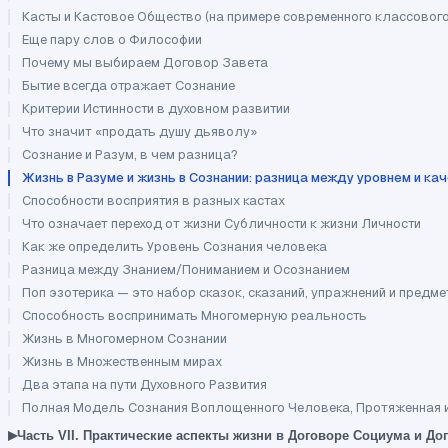
Касты и Кастовое Общество (на примере современного классовог
Еще пару слов о Философии
Почему мы выбираем Договор Завета
Бытие всегда отражает Сознание
Критерии Истинности в духовном развитии
Что значит «продать душу дьяволу»
Сознание и Разум, в чем разница?
Жизнь в Разуме и жизнь в Сознании: разница между уровнем и ка
Способности восприятия в разных кастах
Что означает переход от жизни Субличности к жизни Личности
Как же определить Уровень Сознания человека
Разница между Знанием/Пониманием и Осознанием
Поп эзотерика — это набор сказок, сказаний, упражнений и предм
Способность воспринимать Многомерную реальность
Жизнь в Многомерном Сознании
Жизнь в Множественным мирах
Два этапа на пути Духовного Развития
Полная Модель Сознания Воплощенного Человека, Протяженная 
▸
Часть VII. Практические аспекты жизни в Договоре Социума и До