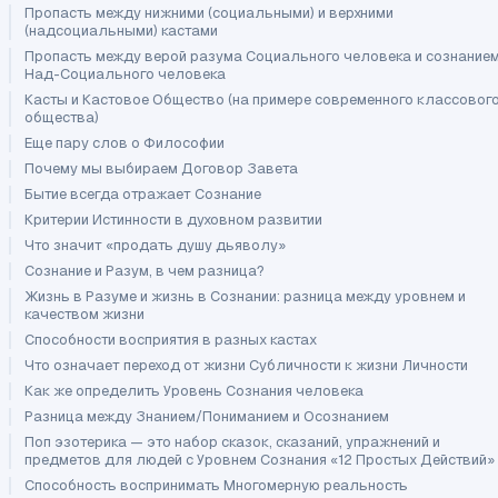
Пропасть между нижними (социальными) и верхними
(надсоциальными) кастами
Пропасть между верой разума Социального человека и сознание
Над-Социального человека
Касты и Кастовое Общество (на примере современного классовог
общества)
Еще пару слов о Философии
Почему мы выбираем Договор Завета
Бытие всегда отражает Сознание
Критерии Истинности в духовном развитии
Что значит «продать душу дьяволу»
Сознание и Разум, в чем разница?
Жизнь в Разуме и жизнь в Сознании: разница между уровнем и
качеством жизни
Способности восприятия в разных кастах
Что означает переход от жизни Субличности к жизни Личности
Как же определить Уровень Сознания человека
Разница между Знанием/Пониманием и Осознанием
Поп эзотерика — это набор сказок, сказаний, упражнений и
предметов для людей с Уровнем Сознания «12 Простых Действий»
Способность воспринимать Многомерную реальность