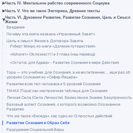
▸
Часть IV. Ментальное рабство современного Социума
▸
Часть V. Что же такое Эзотерика, Древние тексты
Часть VI. Духовное Развитие, Развитие Сознания, Цель и Смысл
▾
Жизни
Введение
Почему эта книга названа «Утраченный Завет»
Цель и смысл Жизни в Договоре Завета
Роберт Монро, из книги «Далекие путешествия»
«Коhэлет» (Эклезиаст) 1 и 3 глава (наш перевод)
«Остаток для Адама» - Развитие Сознания в мире Действия
Тора — это учебник для Сознания, а не молитвенник..., еще раз об
уровнях Сознания из «Сефер Йецира»
Развитие всех тел человека и 5 уровней Сознания
ТАНАХ (Тора) как настроечная таблица для Сознания
Личная Сила (Сила Личности). Безмолвное Знание. Безупречность
Базовый аспект Сознания, с которого возможно Осознанное
Развитие
Что же такое «Беседа», как одно из 12 простых действий
Развитие Сознания и Образ Себя
Разрушение Социальной Веры