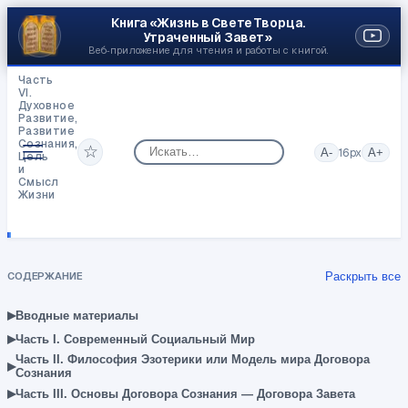
Книга «Жизнь в Свете Творца.
Утраченный Завет»
Веб‑приложение для чтения и работы с книгой.
Часть
VI.
Духовное
Развитие,
Развитие
Сознания,
☆
A-
16
px
A+
Цель
и
Смысл
Жизни
Развитие
Сознания
и
Образ
Себя
СОДЕРЖАНИЕ
Раскрыть все
▸
Вводные материалы
▸
Часть I. Современный Социальный Мир
Часть II. Философия Эзотерики или Модель мира Договора
▸
Сознания
▸
Часть III. Основы Договора Сознания — Договора Завета