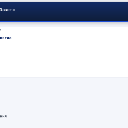
 Завет»
и
звитие
ания