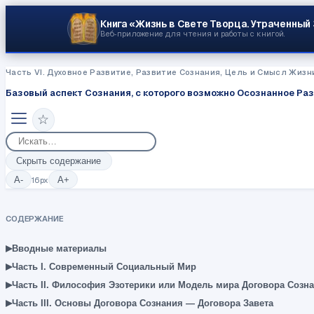
Книга «Жизнь в Свете Творца.
Утраченный
Веб‑приложение для чтения и работы с книгой.
Часть VI. Духовное Развитие, Развитие Сознания, Цель и Смысл Жизн
Базовый аспект Сознания, с которого возможно Осознанное Ра
☆
Скрыть содержание
A-
16
px
A+
СОДЕРЖАНИЕ
▸
Вводные материалы
▸
Часть I. Современный Социальный Мир
▸
Часть II. Философия Эзотерики или Модель мира Договора Созн
▸
Часть III. Основы Договора Сознания — Договора Завета