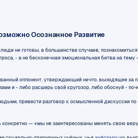
возможно Осознанное Развитие
юди не готовы, в большинстве случаев, познакомиться
а, - а не бесконечная эмоциональная битва на тему - ве
ованный оппонент, утверждающий нечто, выходящее за п
лами и - либо расширь свой кругозор, либо обоснуй - поч
людьми, привести разговор к осмысленной дискуссии по 
онкретно — «мы не заинтересованы менять свою веру, ве
ами социально-признанных учёных, чья
информация
выхо