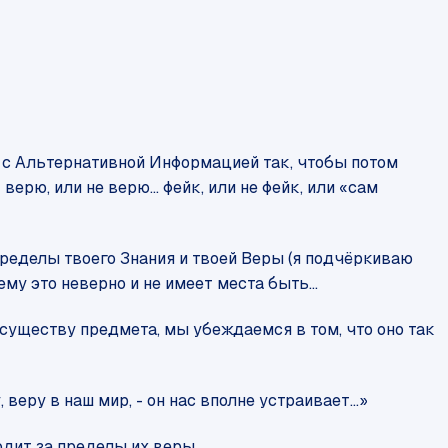
 с Альтернативной Информацией так, чтобы потом
рю, или не верю... фейк, или не фейк, или «сам
ределы твоего Знания и твоей Веры (я подчёркиваю
ему это неверно и не имеет места быть...
существу предмета, мы убеждаемся в том, что оно так
ру в наш мир, - он нас вполне устраивает...»
дит за пределы их веры.