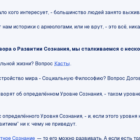
ало кого интересует, - большинство людей занято выжив
т нам историки с археологами, или не врут, - это всё, ни
овора о Развитии Сознания, мы сталкиваемся с нес
иальной жизни? Вопрос
Касты
.
 устройство мира - Социальную Философию? Вопрос Дого
говорят об определённом Уровне Сознания, - таком уров
 с определённого Уровня Сознания, - и, если этого уровн
итием” ни к чему не приведут.
тное Сознание
— то его можно развивать. А если есть т