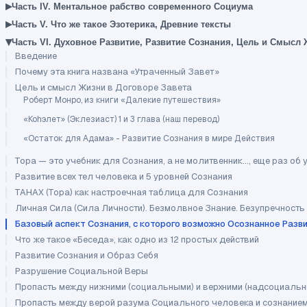
▸
Часть IV. Ментальное рабство современного Социума
▸
Часть V. Что же такое Эзотерика, Древние тексты
▾
Часть VI. Духовное Развитие, Развитие Сознания, Цель и Смысл
Введение
Почему эта книга названа «Утраченный Завет»
Цель и смысл Жизни в Договоре Завета
Роберт Монро, из книги «Далекие путешествия»
«Коhэлет» (Эклезиаст) 1 и 3 глава (наш перевод)
«Остаток для Адама» - Развитие Сознания в мире Действия
Тора — это учебник для Сознания, а не молитвенник..., еще раз о
Развитие всех тел человека и 5 уровней Сознания
ТАНАХ (Тора) как настроечная таблица для Сознания
Личная Сила (Сила Личности). Безмолвное Знание. Безупречность
Базовый аспект Сознания, с которого возможно Осознанное Разв
Что же такое «Беседа», как одно из 12 простых действий
Развитие Сознания и Образ Себя
Разрушение Социальной Веры
Пропасть между нижними (социальными) и верхними (надсоциальн
Пропасть между верой разума Социального человека и сознание