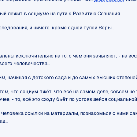
рый лежит в социуме на пути к Развитию Сознания.
следования, и ничего, кроме одной тупой Веры...
ены исключительно на то, о чём они заявляют, - на исс
всего человечества...
им, начиная с детского сада и до самых высших степене
 том, что социум лжёт, что всё на самом деле, совсем не
ее, - то, всё это сходу бьёт по устоявшейся социальной 
о человека ссылки на материалы, познакомься с ними сам
в...