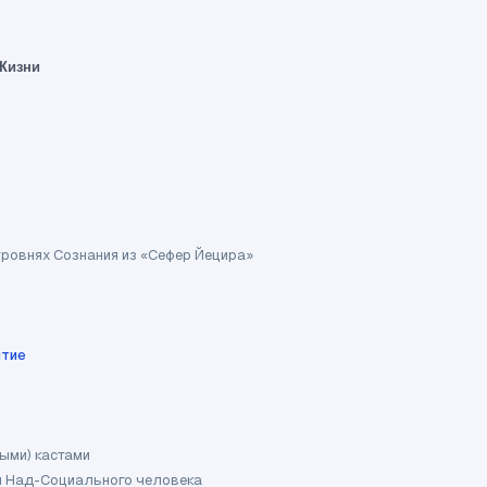
 Жизни
б уровнях Сознания из «Сефер Йецира»
итие
ыми) кастами
м Над-Социального человека