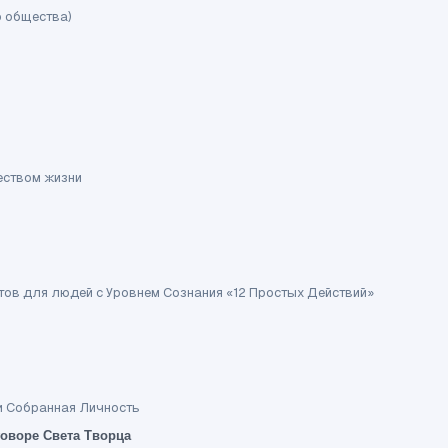
о общества)
еством жизни
етов для людей с Уровнем Сознания «12 Простых Действий»
и Собранная Личность
говоре Света Творца