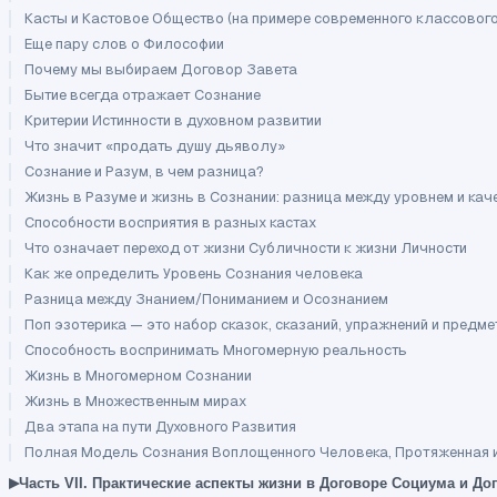
Касты и Кастовое Общество (на примере современного классовог
Еще пару слов о Философии
Почему мы выбираем Договор Завета
Бытие всегда отражает Сознание
Критерии Истинности в духовном развитии
Что значит «продать душу дьяволу»
Сознание и Разум, в чем разница?
Жизнь в Разуме и жизнь в Сознании: разница между уровнем и кач
Способности восприятия в разных кастах
Что означает переход от жизни Субличности к жизни Личности
Как же определить Уровень Сознания человека
Разница между Знанием/Пониманием и Осознанием
Поп эзотерика — это набор сказок, сказаний, упражнений и предм
Способность воспринимать Многомерную реальность
Жизнь в Многомерном Сознании
Жизнь в Множественным мирах
Два этапа на пути Духовного Развития
Полная Модель Сознания Воплощенного Человека, Протяженная 
▸
Часть VII. Практические аспекты жизни в Договоре Социума и До