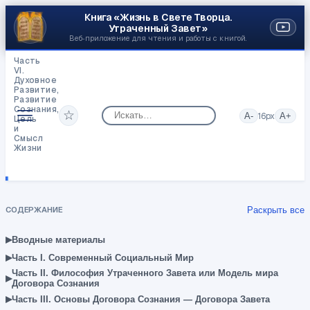
Книга «Жизнь в Свете Творца.
Утраченный Завет»
Веб‑приложение для чтения и работы с книгой.
Часть
VI.
Духовное
Развитие,
Развитие
Сознания,
☆
A-
16
px
A+
Цель
и
Смысл
Жизни
Разрушение
Социальной
Веры
СОДЕРЖАНИЕ
Раскрыть все
▸
Вводные материалы
▸
Часть I. Современный Социальный Мир
Часть II. Философия Утраченного Завета или Модель мира
▸
Договора Сознания
▸
Часть III. Основы Договора Сознания — Договора Завета