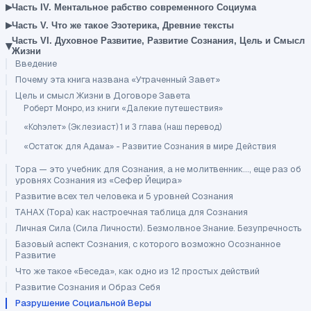
▸
Часть IV. Ментальное рабство современного Социума
▸
Часть V. Что же такое Эзотерика, Древние тексты
Часть VI. Духовное Развитие, Развитие Сознания, Цель и Смысл
▾
Жизни
Введение
Почему эта книга названа «Утраченный Завет»
Цель и смысл Жизни в Договоре Завета
Роберт Монро, из книги «Далекие путешествия»
«Коhэлет» (Эклезиаст) 1 и 3 глава (наш перевод)
«Остаток для Адама» - Развитие Сознания в мире Действия
Тора — это учебник для Сознания, а не молитвенник..., еще раз об
уровнях Сознания из «Сефер Йецира»
Развитие всех тел человека и 5 уровней Сознания
ТАНАХ (Тора) как настроечная таблица для Сознания
Личная Сила (Сила Личности). Безмолвное Знание. Безупречность
Базовый аспект Сознания, с которого возможно Осознанное
Развитие
Что же такое «Беседа», как одно из 12 простых действий
Развитие Сознания и Образ Себя
Разрушение Социальной Веры