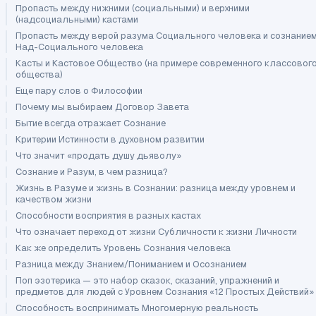
Пропасть между нижними (социальными) и верхними
(надсоциальными) кастами
Пропасть между верой разума Социального человека и сознание
Над-Социального человека
Касты и Кастовое Общество (на примере современного классовог
общества)
Еще пару слов о Философии
Почему мы выбираем Договор Завета
Бытие всегда отражает Сознание
Критерии Истинности в духовном развитии
Что значит «продать душу дьяволу»
Сознание и Разум, в чем разница?
Жизнь в Разуме и жизнь в Сознании: разница между уровнем и
качеством жизни
Способности восприятия в разных кастах
Что означает переход от жизни Субличности к жизни Личности
Как же определить Уровень Сознания человека
Разница между Знанием/Пониманием и Осознанием
Поп эзотерика — это набор сказок, сказаний, упражнений и
предметов для людей с Уровнем Сознания «12 Простых Действий»
Способность воспринимать Многомерную реальность