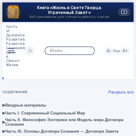
Книга «Жизнь в Свете Творца.
Утраченный Завет»
Веб‑приложение для чтения и работы с книгой.
Часть
VI.
Духовное
Развитие,
Развитие
Сознания,
☆
A-
16
px
A+
Цель
и
Смысл
Жизни
Цель
и
смысл
Жизни
в
СОДЕРЖАНИЕ
Раскрыть все
Договоре
Завета
▸
Вводные материалы
▸
Часть I. Современный Социальный Мир
Часть II. Философия Эзотерики или Модель мира Договора
▸
Сознания
▸
Часть III. Основы Договора Сознания — Договора Завета