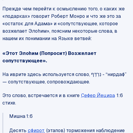
Прежде чем перейти к осмыслению того, о каких же
«подарках» говорит Роберт Монро и что же это за
«остаток для Адама» и «сопутствующее, которое
возжелает Элоhим», поясним некоторые слова, в
нашем их понимании на Языке ветвей:
«Этот Элоhим (Попросит) Возжелает
сопутствующее».
На иврите здесь используется слово,
- “нирдаф”
נִרְדָּף
— сопутствующее, сопровождающее.
Это слово, встречается и в книге
Сефер Йецира
1:6
стихе.
Мишна 1:6
Десять
сфирот
(этапов) торможения наблюдение