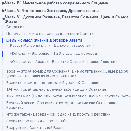
▸
Часть IV. Ментальное рабство современного Социума
▸
Часть V. Что же такое Эзотерика, Древние тексты
Часть VI. Духовное Развитие, Развитие Сознания, Цель и Смысл
▾
Жизни
Введение
Почему эта книга названа «Утраченный Завет»
Цель и смысл Жизни в Договоре Завета
Роберт Монро, из книги «Далекие путешествия»
«Коhэлет» (Эклезиаст) 1 и 3 глава (наш перевод)
«Остаток для Адама» - Развитие Сознания в мире Действия
Тора — это учебник для Сознания, а не молитвенник..., еще раз об
уровнях Сознания из «Сефер Йецира»
Развитие всех тел человека и 5 уровней Сознания
ТАНАХ (Тора) как настроечная таблица для Сознания
Личная Сила (Сила Личности). Безмолвное Знание. Безупречность
Базовый аспект Сознания, с которого возможно Осознанное
Развитие
Что же такое «Беседа», как одно из 12 простых действий
Развитие Сознания и Образ Себя
Разрушение Социальной Веры