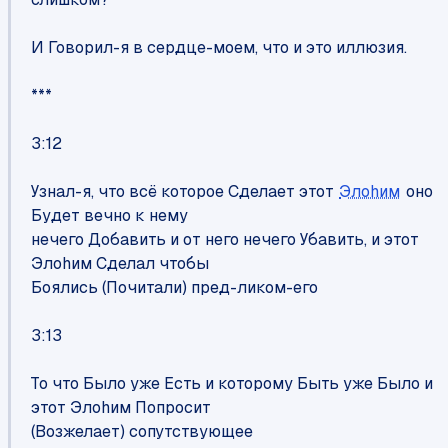
И Говорил-я в сердце-моем, что и это иллюзия.
***
3:12
Узнал-я, что всё которое Сделает этот
Элоhим
оно
Будет вечно к нему
нечего Добавить и от него нечего Убавить, и этот
Элоhим Сделал чтобы
Боялись (Почитали) пред-ликом-его
3:13
То что Было уже Есть и которому Быть уже Было и
этот Элоhим Попросит
(Возжелает) сопутствующее