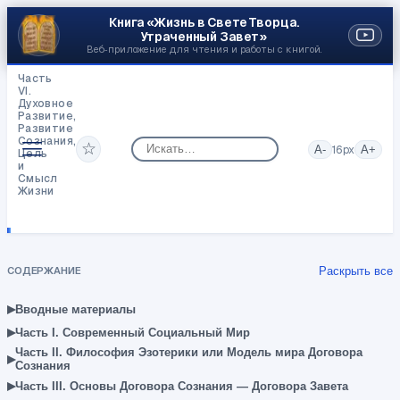
Книга «Жизнь в Свете Творца.
Утраченный Завет»
Веб‑приложение для чтения и работы с книгой.
Часть
VI.
Духовное
Развитие,
Развитие
Сознания,
☆
A-
16
px
A+
Цель
и
Смысл
Жизни
Способности
восприятия
в
разных
кастах
СОДЕРЖАНИЕ
Раскрыть все
▸
Вводные материалы
▸
Часть I. Современный Социальный Мир
Часть II. Философия Эзотерики или Модель мира Договора
▸
Сознания
▸
Часть III. Основы Договора Сознания — Договора Завета