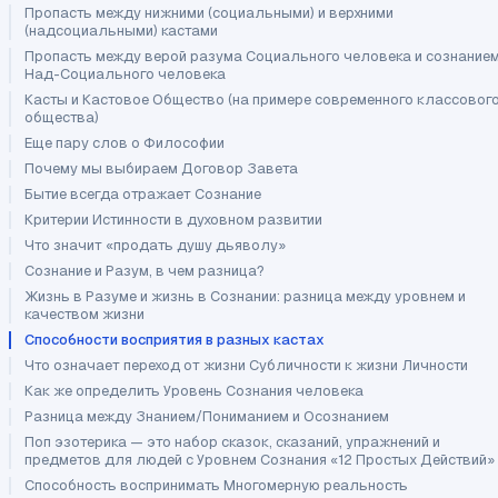
Пропасть между нижними (социальными) и верхними
(надсоциальными) кастами
Пропасть между верой разума Социального человека и сознание
Над-Социального человека
Касты и Кастовое Общество (на примере современного классовог
общества)
Еще пару слов о Философии
Почему мы выбираем Договор Завета
Бытие всегда отражает Сознание
Критерии Истинности в духовном развитии
Что значит «продать душу дьяволу»
Сознание и Разум, в чем разница?
Жизнь в Разуме и жизнь в Сознании: разница между уровнем и
качеством жизни
Способности восприятия в разных кастах
Что означает переход от жизни Субличности к жизни Личности
Как же определить Уровень Сознания человека
Разница между Знанием/Пониманием и Осознанием
Поп эзотерика — это набор сказок, сказаний, упражнений и
предметов для людей с Уровнем Сознания «12 Простых Действий»
Способность воспринимать Многомерную реальность