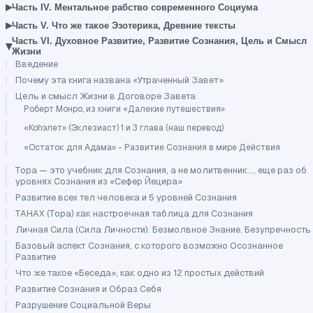
▸
Часть IV. Ментальное рабство современного Социума
▸
Часть V. Что же такое Эзотерика, Древние тексты
Часть VI. Духовное Развитие, Развитие Сознания, Цель и Смысл
▾
Жизни
Введение
Почему эта книга названа «Утраченный Завет»
Цель и смысл Жизни в Договоре Завета
Роберт Монро, из книги «Далекие путешествия»
«Коhэлет» (Эклезиаст) 1 и 3 глава (наш перевод)
«Остаток для Адама» - Развитие Сознания в мире Действия
Тора — это учебник для Сознания, а не молитвенник..., еще раз об
уровнях Сознания из «Сефер Йецира»
Развитие всех тел человека и 5 уровней Сознания
ТАНАХ (Тора) как настроечная таблица для Сознания
Личная Сила (Сила Личности). Безмолвное Знание. Безупречность
Базовый аспект Сознания, с которого возможно Осознанное
Развитие
Что же такое «Беседа», как одно из 12 простых действий
Развитие Сознания и Образ Себя
Разрушение Социальной Веры