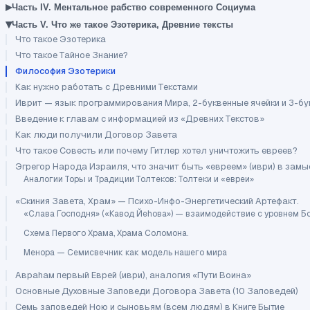
▸
Часть IV. Ментальное рабство современного Социума
▾
Часть V. Что же такое Эзотерика, Древние тексты
Что такое Эзотерика
Что такое Тайное Знание?
Философия Эзотерики
Как нужно работать с Древними Текстами
Иврит — язык программирования Мира, 2-буквенные ячейки и 3-бу
Введение к главам с информацией из «Древних Текстов»
Как люди получили Договор Завета
Что такое Совесть или почему Гитлер хотел уничтожить евреев?
Эгрегор Народа Израиля, что значит быть «евреем» (иври) в зам
Аналогии Торы и Традиции Толтеков: Толтеки и «евреи»
«Скиния Завета, Храм» — Психо-Инфо-Энергетический Артефакт.
«Слава Господня» («Кавод Йеhова») — взаимодействие с уровнем Бо
Схема Первого Храма, Храма Соломона.
Менора — Семисвечник как модель нашего мира
Авраhам первый Еврей (иври), аналогия «Пути Воина»
Основные Духовные Заповеди Договора Завета (10 Заповедей)
Семь заповедей Ною и сыновьям (всем людям) в Книге Бытие