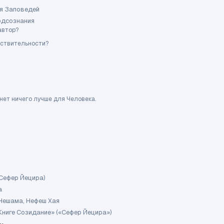
я Заповедей
одсознания
автор?
ействительности?
 нет ничего лучше для Человека.
(Сефер Йецира)
а
 Нешама, Нефеш Хая
Книге Созидание» («Сефер Йецира»)