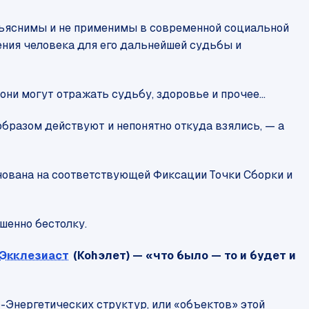
объяснимы и не применимы в современной социальной
ения человека для его дальнейшей судьбы и
ни могут отражать судьбу, здоровье и прочее...
 образом действуют и непонятно откуда взялись, — а
снована на соответствующей Фиксации Точки Сборки и
ршенно бестолку.
Экклезиаст
(Коhэлет) — «
что было
—
то и будет и
-Энергетических структур, или «объектов» этой