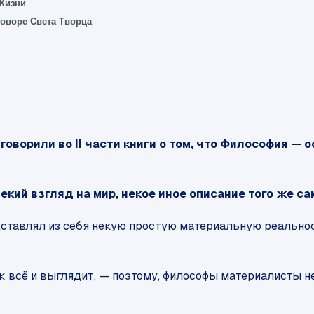
 Жизни
говоре Света Творца
говорили во II части книги о том, что Философия — 
кий взгляд на мир, некое иное описание того же сам
едставлял из себя некую простую материальную реальн
к всё и выглядит, — поэтому, философы материалисты н