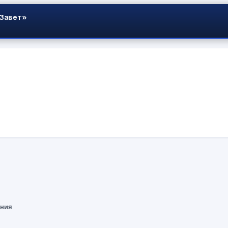
 Завет»
ания