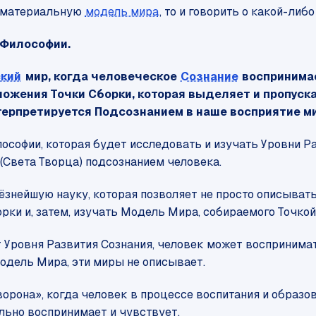
о материальную
модель мира
, то и говорить о какой-либ
 Философии.
ский
мир, когда человеческое
Сознание
воспринимае
оложения Точки Сборки, которая выделяет и пропус
нтерпретируется Подсознанием в наше восприятие м
лософии, которая будет исследовать и изучать Уровни Р
Света Творца) подсознанием человека.
ьёзнейшую науку, которая позволяет не просто описыв
ки и, затем, изучать Модель Мира, собираемого Точкой
от Уровня Развития Сознания, человек может восприним
одель Мира, эти миры не описывает.
 ворона», когда человек в процессе воспитания и образ
ально воспринимает и чувствует.