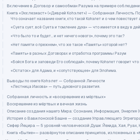
Включение в Договор и самообман Разума на примере соблюдени
Книга «Экклезиаст» («Диврей Коhэлет») — Собранная Личность П
Что означает название книги, кто такой Коhэлет и о чем повествует 
«Суета сует, всё Суета и томление духа» — что имеется в виду в д
«Что было то и будет… и нет ничего нового», почему это так?
«Нет памяти о прежнем», что же такое «Память» которой нет?
«Память» в разных Договорах и отработка программы Разум
«Бойся Бога и заповеди Его соблюдай», почему Коhэлет говорит что
«Остаток» для Адама, и «сопутствующее» для Элоhима.
Выводы по книге Коhэлет — Собранной Личности
«Лестница Иакова» — путь духовного развития.
Собранная личность и «воскрешение из мёртвых»
Воскрешение из мёртвых и вечная жизнь
Описание создания нашего Мира: Сознание, Информация, Энергия 
История о Вавилонской Башне — создание Управляющего Эгрегор
Сефер Йецира — 5 уровней человеческой Души: Йехида, Хая, Руах,
Книга «Бытие»— развёрнутое описание принципов, изложенных в «