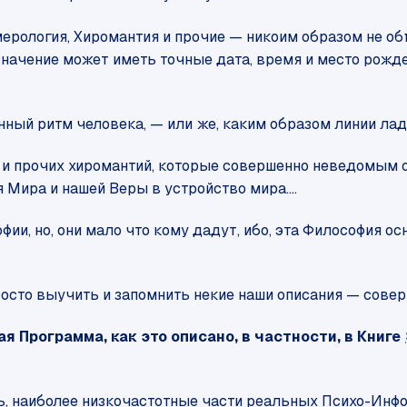
умерология, Хиромантия и прочие — никоим образом не 
значение может иметь точные дата, время и место рожд
ный ритм человека, — или же, каким образом линии ладо
гий и прочих хиромантий, которые совершенно неведомым
 Мира и нашей Веры в устройство мира....
ии, но, они мало что кому дадут, ибо, эта Философия о
просто выучить и запомнить некие наши описания — сове
я Программа, как это описано, в частности, в Книге
ь, наиболее низкочастотные части реальных Психо-Инфо