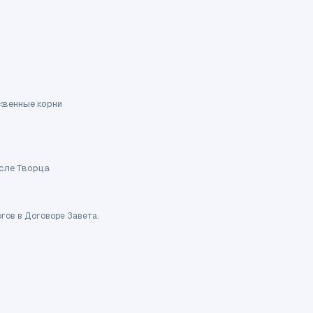
квенные корни
ысле Творца
гов в Договоре Завета.