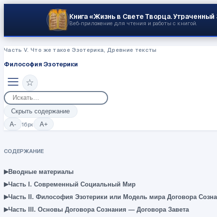
Книга «Жизнь в Свете Творца.
Утраченный
Веб‑приложение для чтения и работы с книгой.
Часть V. Что же такое Эзотерика, Древние тексты
Философия Эзотерики
☆
Скрыть содержание
A-
16
px
A+
СОДЕРЖАНИЕ
▸
Вводные материалы
▸
Часть I. Современный Социальный Мир
▸
Часть II. Философия Эзотерики или Модель мира Договора Созн
▸
Часть III. Основы Договора Сознания — Договора Завета