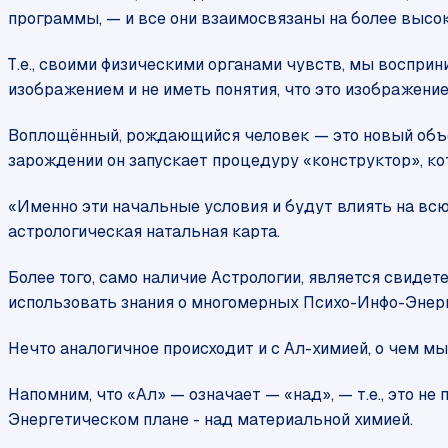
программы, — и все они взаимосвязаны на более высо
Т.е., своими физическими органами чувств, мы воспри
изображением и не иметь понятия, что это изображени
Воплощённый, рождающийся человек — это новый объек
зарождении он запускает процедуру «конструктор», ко
«Именно эти начальные условия и будут влиять на вс
астрологическая натальная карта.
Более того, само наличие Астрологии, является свидет
использовать знания о многомерных Психо-Инфо-Энерг
Нечто аналогичное происходит и с Ал-химией, о чем мы 
Напомним, что «Ал» — означает — «над», — т.е., это н
Энергетическом плане - над материальной химией.