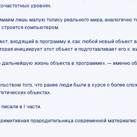
кочастотных уровнях.
нимаем лишь малую толику реального мира, аналогично 
е строится компьютером.
т, входящий в программу и, как любой новый объект в
торая инициирует этот объект и подготавливает его к ж
ю дальнейшую жизнь объекта в программе», — именно об
ельством того, что ранее люди были в курсе о более сло
етических объектах.
писали в I части.
е примитивная прародительница современной материалис