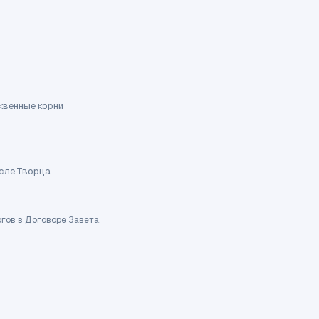
квенные корни
ысле Творца
гов в Договоре Завета.