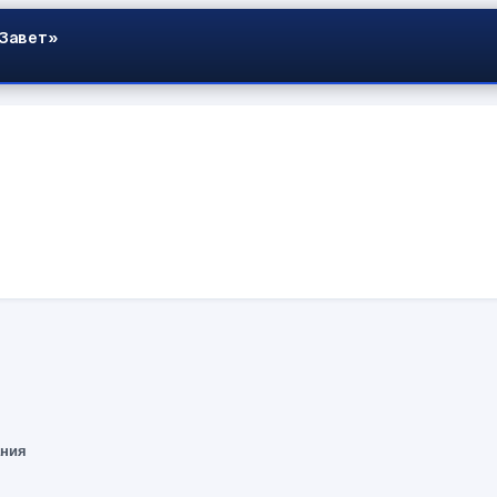
 Завет»
ания