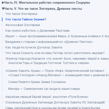
▸
Часть IV. Ментальное рабство современного Социума
▾
Часть V. Что же такое Эзотерика, Древние тексты
Что такое Эзотерика
Что такое Тайное Знание?
Философия Эзотерики
Как нужно работать с Древними Текстами
Иврит — язык программирования Мира, 2-буквенные ячейки и 3-бу
Введение к главам с информацией из «Древних Текстов»
Как люди получили Договор Завета
Что такое Совесть или почему Гитлер хотел уничтожить евреев?
Эгрегор Народа Израиля, что значит быть «евреем» (иври) в зам
Аналогии Торы и Традиции Толтеков: Толтеки и «евреи»
«Скиния Завета, Храм» — Психо-Инфо-Энергетический Артефакт.
«Слава Господня» («Кавод Йеhова») — взаимодействие с уровнем Бо
Схема Первого Храма, Храма Соломона.
Менора — Семисвечник как модель нашего мира
Авраhам первый Еврей (иври), аналогия «Пути Воина»
Основные Духовные Заповеди Договора Завета (10 Заповедей)
Семь заповедей Ною и сыновьям (всем людям) в Книге Бытие