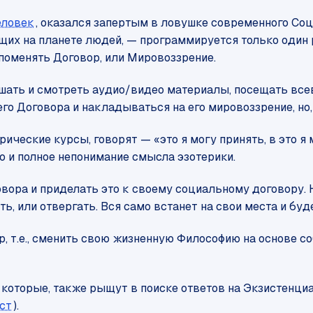
еловек
, оказался запертым в ловушке современного Со
вущих на планете людей, — программируется только один 
поменять Договор, или Мировоззрение.
ушать и смотреть аудио/видео материалы, посещать все
го Договора и накладываться на его мировоззрение, но,
ческие курсы, говорят — «это я могу принять, в это я м
о и полное непонимание смысла эзотерики.
оговора и приделать это к своему социальному договору
ть, или отвергать. Вся само встанет на свои места и бу
 т.е., сменить свою жизненную Философию на основе с
 которые, также рыщут в поиске ответов на Экзистенциа
ст
).