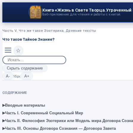
Книга «Жизнь в Свете Творца.
Утраченный
Веб‑приложение для чтения и работы с книгой.
Часть V. Что же такое Эзотерика, Древние тексты
Что такое Тайное Знание?
☆
Скрыть содержание
A-
16
px
A+
СОДЕРЖАНИЕ
▸
Вводные материалы
▸
Часть I. Современный Социальный Мир
▸
Часть II. Философия Эзотерики или Модель мира Договора Созн
▸
Часть III. Основы Договора Сознания — Договора Завета