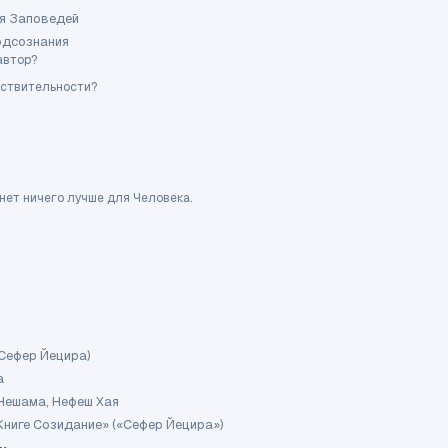
я Заповедей
одсознания
автор?
ействительности?
 нет ничего лучше для Человека.
(Сефер Йецира)
а
 Нешама, Нефеш Хая
Книге Созидание» («Сефер Йецира»)