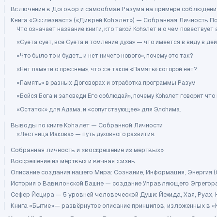
Включение в Договор и самообман Разума на примере соблюдени
Книга «Экклезиаст» («Диврей Коhэлет») — Собранная Личность П
Что означает название книги, кто такой Коhэлет и о чем повествует 
«Суета сует, всё Суета и томление духа» — что имеется в виду в д
«Что было то и будет… и нет ничего нового», почему это так?
«Нет памяти о прежнем», что же такое «Память» которой нет?
«Память» в разных Договорах и отработка программы Разум
«Бойся Бога и заповеди Его соблюдай», почему Коhэлет говорит что
«Остаток» для Адама, и «сопутствующее» для Элоhима.
Выводы по книге Коhэлет — Собранной Личности
«Лестница Иакова» — путь духовного развития.
Собранная личность и «воскрешение из мёртвых»
Воскрешение из мёртвых и вечная жизнь
Описание создания нашего Мира: Сознание, Информация, Энергия 
История о Вавилонской Башне — создание Управляющего Эгрегор
Сефер Йецира — 5 уровней человеческой Души: Йехида, Хая, Руах,
Книга «Бытие»— развёрнутое описание принципов, изложенных в «