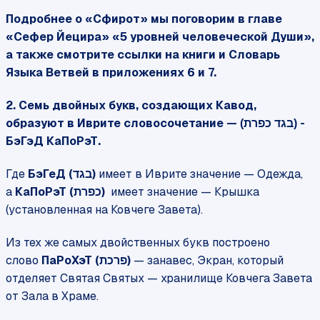
Подробнее о «Сфирот» мы поговорим в главе
«Сефер Йецира» «5 уровней человеческой Души»,
а также смотрите ссылки на книги и Словарь
Языка Ветвей в приложениях 6 и 7.
2. Семь двойных букв, создающих Кавод,
образуют в Иврите словосочетание —
-
(בגד כפרת)
БэГэД КаПоРэТ.
Где
БэГеД (
)
имеет в Иврите значение — Одежда,
בגד
а
КаПоРэТ (
)
имеет значение — Крышка
כפרת
(установленная на Ковчеге Завета).
Из тех же самых двойственных букв построено
слово
ПаРоХэТ (
)
— занавес, Экран, который
פרכת
отделяет Святая Святых — хранилище Ковчега Завета
от Зала в Храме.