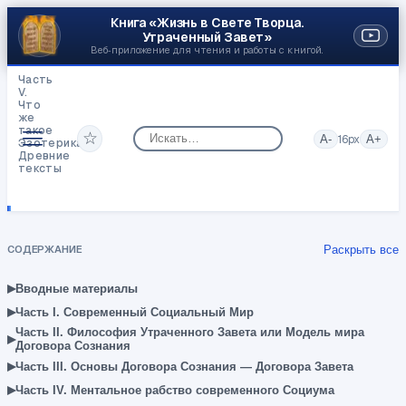
Книга «Жизнь в Свете Творца.
Утраченный Завет»
Веб‑приложение для чтения и работы с книгой.
Часть
V.
Что
же
такое
☆
A-
16
px
A+
Эзотерика,
Древние
тексты
«Скиния
Завета,
Храм»
—
Психо-
СОДЕРЖАНИЕ
Раскрыть все
Инфо-
Энергетический
Артефакт.
▸
Вводные материалы
▸
Часть I. Современный Социальный Мир
Часть II. Философия Утраченного Завета или Модель мира
▸
Договора Сознания
▸
Часть III. Основы Договора Сознания — Договора Завета
▸
Часть IV. Ментальное рабство современного Социума