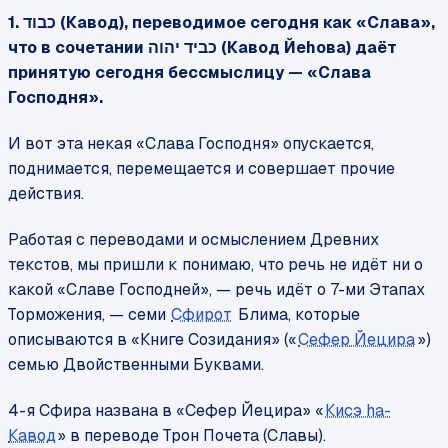
1.
(Кавод), переводимое сегодня как «Слава»,
כבוד
что в сочетании
(Кавод Йеhова) даёт
כביד יהוה
принятую сегодня бессмыслицу — «Слава
Господня».
И вот эта некая «Слава Господня» опускается,
поднимается, перемещается и совершает прочие
действия.
Работая с переводами и осмыслением Древних
текстов, мы пришли к понимаю, что речь не идёт ни о
какой «Славе Господней», — речь идёт о 7-ми Этапах
Торможения, — семи
Сфирот
Блима, которые
описываются в «Книге Созидания» («
Сефер Йецира
»)
семью Двойственными Буквами.
4-я Сфира названа в «Сефер Йецира» «
Кисэ hа-
Кавод
» в переводе Трон Почета (Славы).