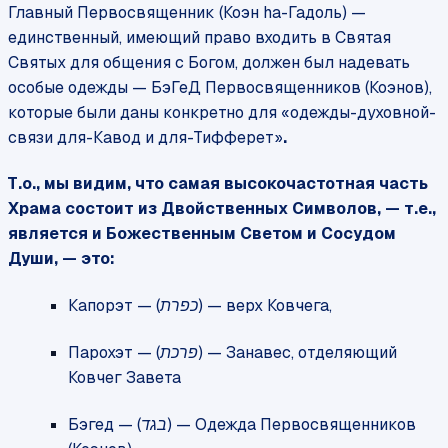
Главный Первосвященник (Коэн hа-Гадоль) —
единственный, имеющий право входить в Святая
Святых для общения с Богом, должен был надевать
особые одежды — БэГеД Первосвященников (Коэнов),
которые были даны конкретно для «одежды-духовной-
связи для-Кавод и для-Тифферет»
.
Т.о., мы видим, что самая высокочастотная часть
Храма состоит из Двойственных Символов,
— т.е.,
является и Божественным Светом и Сосудом
Души, — это:
Капорэт — (
) — верх Ковчега,
כפרת
Парохэт — (
) — Занавес, отделяющий
פרכת
Ковчег Завета
Бэгед — (
) — Одежда Первосвященников
בגד