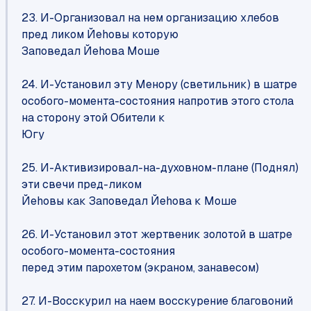
23. И-Организовал на нем организацию хлебов
пред ликом Йеhовы которую
Заповедал Йеhова Моше
24. И-Установил эту Менору (светильник) в шатре
особого-момента-состояния напротив этого стола
на сторону этой Обители к
Югу
25. И-Активизировал-на-духовном-плане (Поднял)
эти свечи пред-ликом
Йеhовы как Заповедал Йеhова к Моше
26. И-Установил этот жертвеник золотой в шатре
особого-момента-состояния
перед этим парохетом (экраном, занавесом)
27. И-Восскурил на наем восскурение благовоний