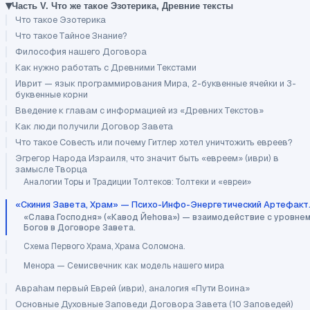
▾
Часть V. Что же такое Эзотерика, Древние тексты
Что такое Эзотерика
Что такое Тайное Знание?
Философия нашего Договора
Как нужно работать с Древними Текстами
Иврит — язык программирования Мира, 2-буквенные ячейки и 3-
буквенные корни
Введение к главам с информацией из «Древних Текстов»
Как люди получили Договор Завета
Что такое Совесть или почему Гитлер хотел уничтожить евреев?
Эгрегор Народа Израиля, что значит быть «евреем» (иври) в
замысле Творца
Аналогии Торы и Традиции Толтеков: Толтеки и «евреи»
«Скиния Завета, Храм» — Психо-Инфо-Энергетический Артефакт
«Слава Господня» («Кавод Йеhова») — взаимодействие с уровне
Богов в Договоре Завета.
Схема Первого Храма, Храма Соломона.
Менора — Семисвечник как модель нашего мира
Авраhам первый Еврей (иври), аналогия «Пути Воина»
Основные Духовные Заповеди Договора Завета (10 Заповедей)