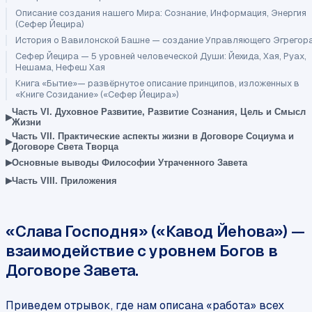
Описание создания нашего Мира: Сознание, Информация, Энергия
(Сефер Йецира)
История о Вавилонской Башне — создание Управляющего Эгрегор
Сефер Йецира — 5 уровней человеческой Души: Йехида, Хая, Руах,
Нешама, Нефеш Хая
Книга «Бытие»— развёрнутое описание принципов, изложенных в
«Книге Созидание» («Сефер Йецира»)
Часть VI. Духовное Развитие, Развитие Сознания, Цель и Смысл
▸
Жизни
Часть VII. Практические аспекты жизни в Договоре Социума и
▸
Договоре Света Творца
▸
Основные выводы Философии Утраченного Завета
▸
Часть VIII. Приложения
«Слава Господня» («Кавод Йеhова») —
взаимодействие с уровнем Богов в
Договоре Завета.
Приведем отрывок, где нам описана «работа» всех