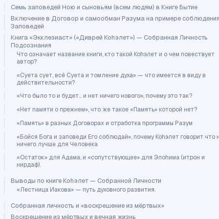
Семь заповедей Ною и сыновьям (всем людям) в Книге Бытие
Включение в Договор и самообман Разума на примере соблюдени
Заповедей
Книга «Экклезиаст» («Диврей Коhэлет») — Собранная Личность
Подсознания
Что означает название книги, кто такой Коhэлет и о чем повествует
автор?
«Суета сует, всё Суета и томление духа» — что имеется в виду в
действительности?
«Что было то и будет… и нет ничего нового», почему это так?
«Нет памяти о прежнем», что же такое «Память» которой нет?
«Память» в разных Договорах и отработка программы Разум
«Бойся Бога и заповеди Его соблюдай», почему Коhэлет говорит что 
ничего лучше для Человека
«Остаток» для Адама, и «сопутствующее» для Элоhима (итрон и
нирдаф).
Выводы по книге Коhэлет — Собранной Личности
«Лестница Иакова» — путь духовного развития.
Собранная личность и «воскрешение из мёртвых»
Воскрешение из мёртвых и вечная жизнь