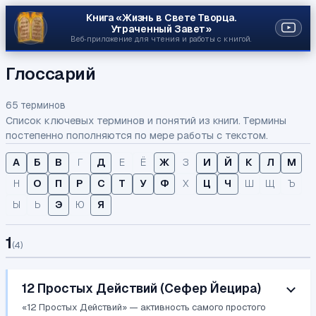
Книга «Жизнь в Свете Творца.
Утраченный Завет»
Веб‑приложение для чтения и работы с книгой.
Глоссарий
65 терминов
Список ключевых терминов и понятий из книги. Термины
постепенно пополняются по мере работы с текстом.
А
Б
В
Г
Д
Е
Ё
Ж
З
И
Й
К
Л
М
Н
О
П
Р
С
Т
У
Ф
Х
Ц
Ч
Ш
Щ
Ъ
Ы
Ь
Э
Ю
Я
1
(
4
)
12 Простых Действий (Сефер Йецира)
«12 Простых Действий» — активность самого простого