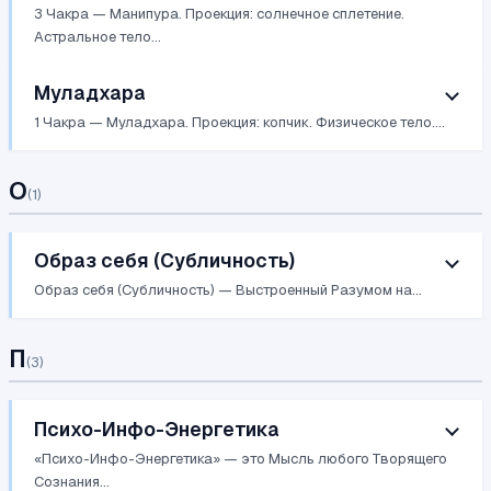
3 Чакра — Манипура. Проекция: солнечное сплетение.
Астральное тело...
Муладхара
1 Чакра — Муладхара. Проекция: копчик. Физическое тело....
О
(
1
)
Образ себя (Субличность)
Образ себя (Субличность) — Выстроенный Разумом на...
П
(
3
)
Психо-Инфо-Энергетика
«Психо-Инфо-Энергетика» — это Мысль любого Творящего
Сознания...