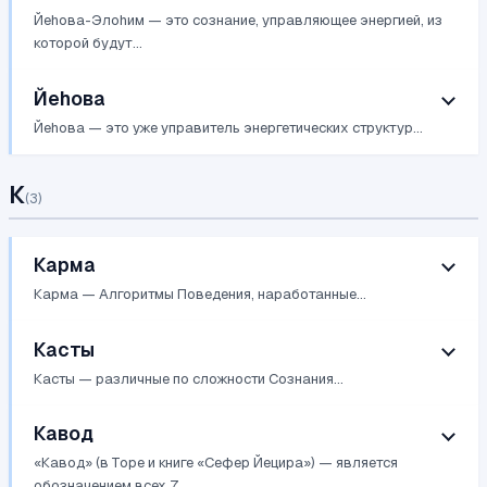
Йеhова-Элоhим — это сознание, управляющее энергией, из
которой будут...
Йеhова
Йеhова — это уже управитель энергетических структур...
К
(
3
)
Карма
Карма — Алгоритмы Поведения, наработанные...
Касты
Касты — различные по сложности Сознания...
Кавод
«Кавод» (в Торе и книге «Сефер Йецира») — является
обозначением всех 7...