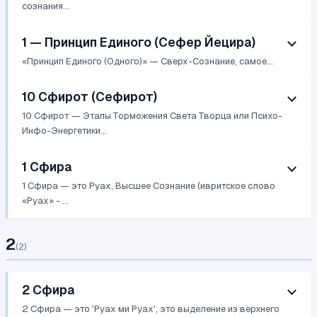
сознания...
1 — Принцип Единого (Сефер Йецира)
«Принцип Единого (Одного)» — Сверх-Сознание, самое...
10 Сфирот (Сефирот)
10 Сфирот — Этапы Торможения Света Творца или Психо-
Инфо-Энергетики...
1 Сфира
1 Сфира — это Руах, Высшее Сознание (ивритское слово
«Руах» - ...
2
(
2
)
2 Сфира
2 Сфира — это 'Руах ми Руах', это выделение из верхнего