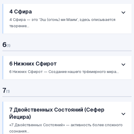
4 Сфира
4 Сфира — это 'Эш (огонь) ми Маим', здесь описывается
творение...
6
(
1
)
6 Нижних Сфирот
6 Нижних Сфирот — Создание нашего трёхмерного мира...
7
(
1
)
7 Двойственных Состояний (Сефер
Йецира)
«7 Двойственных Состояний» — активность более сложного
сознания...