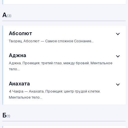
А
(
3
)
Абсолют
Творец, Абсолют — Cамое сложное Cознание...
Аджна
Аджна. Проекция: третий глаз, между бровей. Ментальное
тело...
Анахата
4 Чакра — Анахата. Проекция: центр грудой клетки.
Ментальное тело...
Б
(
1
)