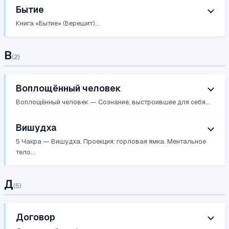
Бытие
Книга «Бытие» (Берешит)...
В
(
2
)
Воплощённый человек
Воплощённый человек — Сознание, выстроившее для себя...
Вишудха
5 Чакра — Вишудха. Проекция: горловая ямка. Ментальное
тело...
Д
(
5
)
Договор