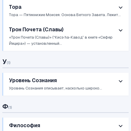
Тора
Тора — Пятикнижие Моисея. Основа Ветхого Завета. Лежит...
Трон Почета (Славы)
«Трон Почета (Славы)» (“Кисэ hа-Кавод” в книге «Сефер
Йецира») — установленный...
У
(
1
)
Уровень Сознания
Уровень Сознания описывает, насколько широко...
Ф
(
1
)
Философия