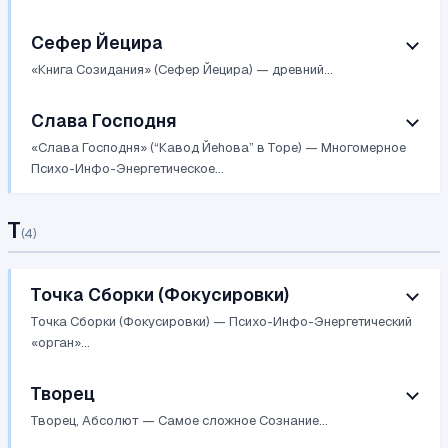
Сефер Йецира
«Книга Созидания» (Сефер Йецира) — древний...
Слава Господня
«Слава Господня» (“Кавод Йеhова” в Торе) — Многомерное
Психо-Инфо-Энергетическое...
Т
(
4
)
Точка Сборки (Фокусировки)
Точка Сборки (Фокусировки) — Психо-Инфо-Энергетический
«орган»...
Творец
Творец, Абсолют — Cамое сложное Cознание...