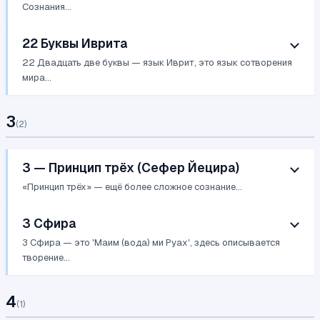
Сознания...
22 Буквы Иврита
22 Двадцать две буквы — язык Иврит, это язык сотворения
мира...
3
(
2
)
3 — Принцип трёх (Сефер Йецира)
«Принцип трёх» — ещё более сложное сознание...
3 Сфира
3 Сфира — это 'Маим (вода) ми Руах', здесь описывается
творение...
4
(
1
)