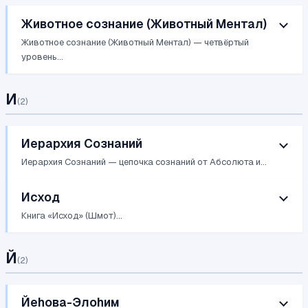
Животное сознание (Животный Ментал)
Животное сознание (Животный Ментал) — четвёртый
уровень...
И
(
2
)
Иерархия Сознаний
Иерархия Сознаний — цепочка сознаний от Абсолюта и...
Исход
Книга «Исход» (Шмот)...
Й
(
2
)
Йеhова-Элоhим