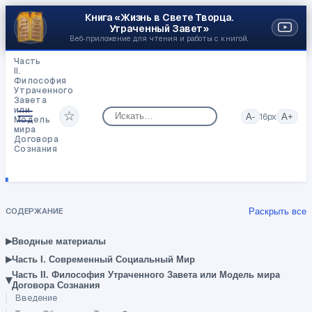
Книга «Жизнь в Свете Творца.
Утраченный Завет»
Веб‑приложение для чтения и работы с книгой.
Часть
II.
Философия
Утраченного
Завета
или
☆
A-
16
px
A+
Модель
мира
Договора
Сознания
Почему
было
запрещено
Адаму
есть
СОДЕРЖАНИЕ
Раскрыть все
с
Древа
Познания
▸
Вводные материалы
—
▸
Древа
Часть I. Современный Социальный Мир
Разума
Часть II. Философия Утраченного Завета или Модель мира
▾
Договора Сознания
Введение