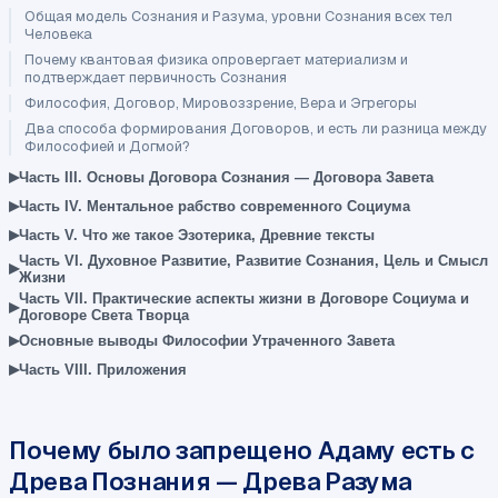
Общая модель Сознания и Разума, уровни Сознания всех тел
Человека
Почему квантовая физика опровергает материализм и
подтверждает первичность Сознания
Философия, Договор, Мировоззрение, Вера и Эгрегоры
Два способа формирования Договоров, и есть ли разница между
Философией и Догмой?
▸
Часть III. Основы Договора Сознания — Договора Завета
▸
Часть IV. Ментальное рабство современного Социума
▸
Часть V. Что же такое Эзотерика, Древние тексты
Часть VI. Духовное Развитие, Развитие Сознания, Цель и Смысл
▸
Жизни
Часть VII. Практические аспекты жизни в Договоре Социума и
▸
Договоре Света Творца
▸
Основные выводы Философии Утраченного Завета
▸
Часть VIII. Приложения
Почему было запрещено Адаму есть с
Древа Познания — Древа Разума