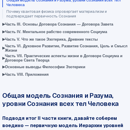
Общая модель Сознания и Разума, уровни Сознания всех тел
Человека
Почему квантовая физика опровергает материализм и
подтверждает первичность Сознания
▸
Часть III. Основы Договора Сознания — Договора Завета
▸
Часть IV. Ментальное рабство современного Социума
▸
Часть V. Что же такое Эзотерика, Древние тексты
Часть VI. Духовное Развитие, Развитие Сознания, Цель и Смысл
▸
Жизни
Часть VII. Практические аспекты жизни в Договоре Социума и
▸
Договоре Света Творца
▸
Основные выводы Философии Эзотерики
▸
Часть VIII. Приложения
Общая модель Сознания и Разума,
уровни Сознания всех тел Человека
Подводя итог II части книги, давайте соберем
воедино — первичную модель Иерархии уровней