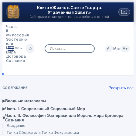
Книга «Жизнь в Свете Творца.
Утраченный Завет»
Веб‑приложение для чтения и работы с книгой.
Часть
II.
Философия
Эзотерики
или
☆
Модель
A-
16
px
A+
мира
Договора
Сознания
Общая
модель
Сознания
и
Разума,
СОДЕРЖАНИЕ
Раскрыть все
уровни
Сознания
всех
▸
Вводные материалы
тел
▸
Человека
Часть I. Современный Социальный Мир
Часть II. Философия Эзотерики или Модель мира Договора
▾
Сознания
Введение
Точка Сборки или Точка Фокусировки