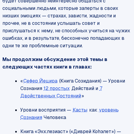
будет совершенно неинтересно общаться с
социальными людьми, которые заперты в своих
низших эмоциях — страхах, зависти, жадности и
прочее, не в состоянии услышать совет и
прислушаться к нему, не способных учиться на чужих
ошибках, и в результате, бесконечно попадающих в
одни те же проблемные ситуации.
Мы продолжим обсуждение этой темы в
следующих частях книги в главах:
«
Сефер Йецира
(Книга Созидания) — Уровни
Сознания
12 простых
Действий и
7
Двойственных Состояний
»
Уровни восприятия —
Касты
как
уровень
Сознания
Человека
Книга «Экклезиаст» («Диврей Коhэлет») —