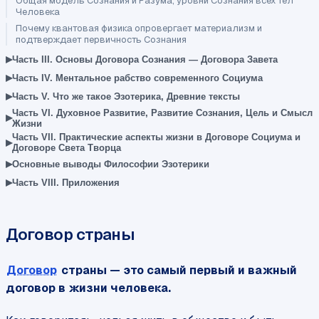
Общая модель Сознания и Разума, уровни Сознания всех тел
Человека
Почему квантовая физика опровергает материализм и
подтверждает первичность Сознания
▸
Часть III. Основы Договора Сознания — Договора Завета
▸
Часть IV. Ментальное рабство современного Социума
▸
Часть V. Что же такое Эзотерика, Древние тексты
Часть VI. Духовное Развитие, Развитие Сознания, Цель и Смысл
▸
Жизни
Часть VII. Практические аспекты жизни в Договоре Социума и
▸
Договоре Света Творца
▸
Основные выводы Философии Эзотерики
▸
Часть VIII. Приложения
Договор страны
Договор
страны — это самый первый и важный
договор в жизни человека.