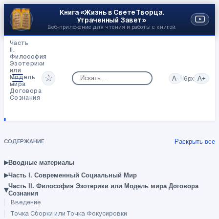
Книга «Жизнь в Свете Творца.
Утраченный Завет»
Веб‑приложение для чтения и работы с книгой.
Часть
II.
Философия
Эзотерики
или
☆
Модель
A-
16
px
A+
мира
Договора
Сознания
Договор
страны
СОДЕРЖАНИЕ
Раскрыть все
▸
Вводные материалы
▸
Часть I. Современный Социальный Мир
Часть II. Философия Эзотерики или Модель мира Договора
▾
Сознания
Введение
Точка Сборки или Точка Фокусировки