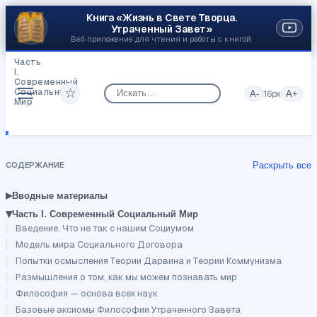
Книга «Жизнь в Свете Творца.
Утраченный Завет»
Веб‑приложение для чтения и работы с книгой.
Часть
I.
Современный
☆
Социальный
A-
16
px
A+
Мир
На
Грани
Социальной
Науки
СОДЕРЖАНИЕ
Раскрыть все
▸
Вводные материалы
▾
Часть I. Современный Социальный Мир
Введение. Что не так с нашим Социумом
Модель мира Социального Договора
Попытки осмысления Теории Дарвина и Теории Коммунизма
Размышления о том, как мы можем познавать мир
Философия — основа всех наук
Базовые аксиомы Философии Утраченного Завета