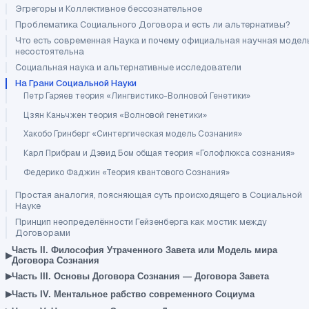
Эгрегоры и Коллективное бессознательное
Проблематика Социального Договора и есть ли альтернативы?
Что есть современная Наука и почему официальная научная модел
несостоятельна
Социальная наука и альтернативные исследователи
На Грани Социальной Науки
Петр Гаряев теория «Лингвистико-Волновой Генетики»
Цзян Каньчжен теория «Волновой генетики»
Хакобо Гринберг «Синтергическая модель Сознания»
Карл Прибрам и Дэвид Бом общая теория «Голофлюкса сознания»
Федерико Фаджин «Теория квантового Сознания»
Простая аналогия, поясняющая суть происходящего в Социальной
Науке
Принцип неопределённости Гейзенберга как мостик между
Договорами
Часть II. Философия Утраченного Завета или Модель мира
▸
Договора Сознания
▸
Часть III. Основы Договора Сознания — Договора Завета
▸
Часть IV. Ментальное рабство современного Социума