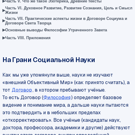
▸
Часть V. Что же такое Эзотерика, Древние тексты
Часть VI. Духовное Развитие, Развитие Сознания, Цель и Смысл
▸
Жизни
Часть VII. Практические аспекты жизни в Договоре Социума и
▸
Договоре Света Творца
▸
Основные выводы Философии Утраченного Завета
▸
Часть VIII. Приложения
На Грани Социальной Науки
Как мы уже упомянули выше, науки не изучают
«внешний Объективный Мир» (как принято считать), а
тот
Договор
, в котором пребывают учёные.
То есть Договор (
Философия
) определяет базовое
видение и понимание мира, а дальше науки пытаются
это подтвердить и в небольших пределах
«откорректировать». Все учёные (кандидаты наук,
доктора, профессора, академики и другие) действуют