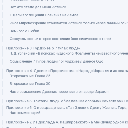
Вот что стало для меня Истиной
О цели воплощений Сознания на Земле
Иное Мировоззрение становится Истиной только через личный опы
Немного о Любви
Сексуальность и второе состояние (вне физического тела)
Приложение 3. Гурджиев о 7 типах людей
П. Д. Успенский «В поисках чудесного. Фрагменты неизвестного учен
Осмысление 7 типов людей по Гурджиеву, данное Ошо
Приложение 4. Древние Пророчества о Народе Израиля и их реали
Второзаконие, Глава 28
Второзаконие, Глава 30
Наше осмысление Древних пророчеств о народе Израиля
Приложение 5. Толтеки, люди, обладавшие особыми качествами С
Приложение 6. О возвращении в «Ган Эден» к Древу Жизни в Торе, 
Наш комментарий:
Приложение 7. Из доклада А. Кашпировского на Международном кон