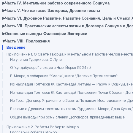
▸
Часть IV. Ментальное рабство современного Социума
▸
Часть V. Что же такое Эзотерика, Древние тексты
▸
Часть VI. Духовное Развитие, Развитие Сознания, Цель и Смысл
▸
Часть VII. Практические аспекты жизни в Договоре Социума и До
▸
Основные выводы Философии Эзотерики
▾
Часть VIII. Приложения
Введение
Приложение 1. О Свете Творца и Ментальном Рабстве Человечес
Из учения Гурджиева: О Луне
О “кундабуфере”, лекция в Нью-Йорке (1924 г.)
Р. Монро, о собирании “Хмеля”, книга “Далекие Путешествия”:
Из наследия Толтеков (К. Кастанеда): Летуны — Разум и Социум, в
Из наследия Толтеков (К. Кастанеда): Положения Точки Сборки - До
Из Торы, Договор Утраченного Завета. По нашим Исследованиям Дре
Резюме к Древним текстам, цитатам Гурджиева, Монро, Дона Хуана,
Общие выводы при осмыслении Договоров, приведенных выше
Приложение 2. Работы Роберта Монро
Глоссарий Роберта Монро