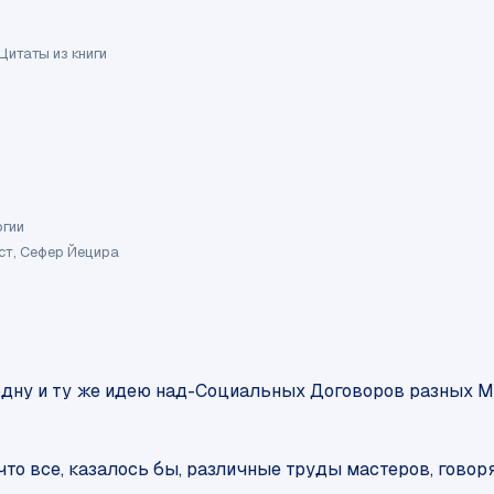
Цитаты из книги
огии
ст, Сефер Йецира
дну и ту же идею над-Социальных Договоров разных Ма
 что все, казалось бы, различные труды мастеров, гово