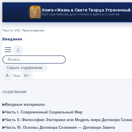
Книга «Жизнь в Свете Творца.
Утраченный
Веб‑приложение для чтения и работы с книгой.
Часть VIII. Приложения
Введение
☆
Скрыть содержание
A-
16
px
A+
СОДЕРЖАНИЕ
▸
Вводные материалы
▸
Часть I. Современный Социальный Мир
▸
Часть II. Философия Эзотерики или Модель мира Договора Созн
▸
Часть III. Основы Договора Сознания — Договора Завета