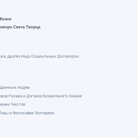
 Жизни
говоре Света Творца
тва в других Над-Социальных Договорах
недренные людям
говор Разума и Договор Безмолвного Знания:
вних Текстов.
 Торы и Философии Эзотерики.