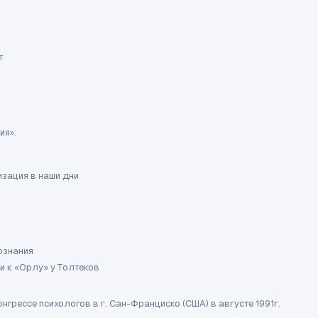
т
ия»:
зация в наши дни
ознания
и к «Орлу» у Толтеков
грессе психологов в г. Сан-Франциско (США) в августе 1991г.