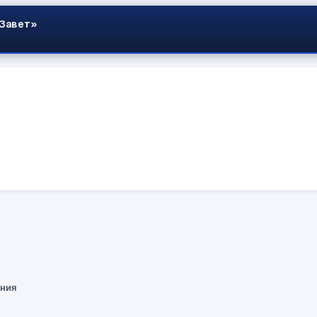
 Завет»
ания