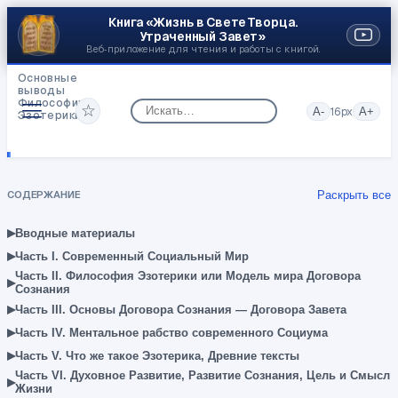
Книга «Жизнь в Свете Творца.
Утраченный Завет»
Веб‑приложение для чтения и работы с книгой.
Основные
выводы
Философии
☆
A-
16
px
A+
Эзотерики
Выводы
и
практические
следствия
СОДЕРЖАНИЕ
Раскрыть все
▸
Вводные материалы
▸
Часть I. Современный Социальный Мир
Часть II. Философия Эзотерики или Модель мира Договора
▸
Сознания
▸
Часть III. Основы Договора Сознания — Договора Завета
▸
Часть IV. Ментальное рабство современного Социума
▸
Часть V. Что же такое Эзотерика, Древние тексты
Часть VI. Духовное Развитие, Развитие Сознания, Цель и Смысл
▸
Жизни