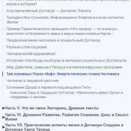
науки и истории?
Альтернативный Договор — Договор Завета
Триединство Сознания, Информации и Энергии во всех аспектах
Жизни
Пример Герметического принципа «Что вверху — то и внизу»,
аналогия сотворенного мира и мира наших компьютеров -
Предназначение человека и социальный Договор
Разные слои социума
Человеческий муравейник
Иллюзия «Свободы выбора» в матрице социальных Договоров
Мир Действия, замысел Творца и влияние вирусных программ
Три основных Психо-Инфо-Энергетических плана Человека
Человек в пищевой цепочке
Сознание (Душа) и перевоплощающееся Тело
Аналогии Торы и традиции Толтеков: «Проскочить мимо Орла» и
«Херувимы с мечом»
▸
Часть V. Что же такое Эзотерика, Древние тексты
Часть VI. Духовное Развитие, Развитие Сознания, Цель и Смысл
▸
Жизни
Часть VII. Практические аспекты жизни в Договоре Социума и
▸
Договоре Света Творца