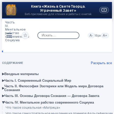
Книга «Жизнь в Свете Творца.
Утраченный Завет»
Веб‑приложение для чтения и работы с книгой.
Часть
IV.
Ментальное
рабство
☆
A-
16
px
A+
современного
Социума
Три
основных
Психо-
Инфо-
Энергетических
СОДЕРЖАНИЕ
Раскрыть все
плана
Человека
▸
Вводные материалы
▸
Часть I. Современный Социальный Мир
Часть II. Философия Эзотерики или Модель мира Договора
▸
Сознания
▸
Часть III. Основы Договора Сознания — Договора Завета
▾
Часть IV. Ментальное рабство современного Социума
Что такое социальная «Матрица»
Что такое самостоятельное мышление на примере фальсификации