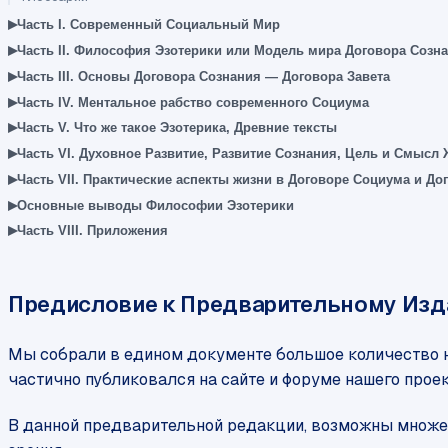
▸
Часть I. Современный Социальный Мир
▸
Часть II. Философия Эзотерики или Модель мира Договора Созн
▸
Часть III. Основы Договора Сознания — Договора Завета
▸
Часть IV. Ментальное рабство современного Социума
▸
Часть V. Что же такое Эзотерика, Древние тексты
▸
Часть VI. Духовное Развитие, Развитие Сознания, Цель и Смысл
▸
Часть VII. Практические аспекты жизни в Договоре Социума и До
▸
Основные выводы Философии Эзотерики
▸
Часть VIII. Приложения
Предисловие к Предварительному Из
Мы собрали в едином документе большое количество н
частично публиковался на сайте и форуме нашего проек
В данной предварительной редакции, возможны множе