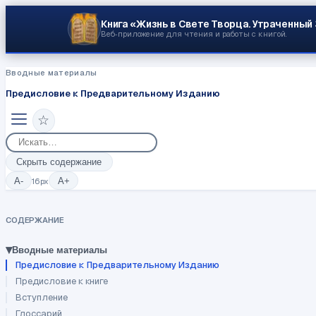
Книга «Жизнь в Свете Творца.
Утраченный
Веб‑приложение для чтения и работы с книгой.
Вводные материалы
Предисловие к Предварительному Изданию
☆
Скрыть содержание
A-
16
px
A+
СОДЕРЖАНИЕ
▾
Вводные материалы
Предисловие к Предварительному Изданию
Предисловие к книге
Вступление
Глоссарий