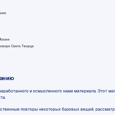
ания
 Жизни
говоре Света Творца
данию
аработанного и осмысленного нами материала. Этот мат
та.
ственные повторы некоторых базовых вещей, рассматри