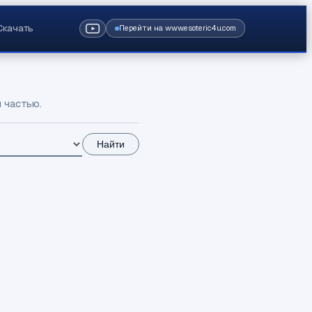
Скачать
Перейти на www.esoteric4u.com
 частью.
Найти